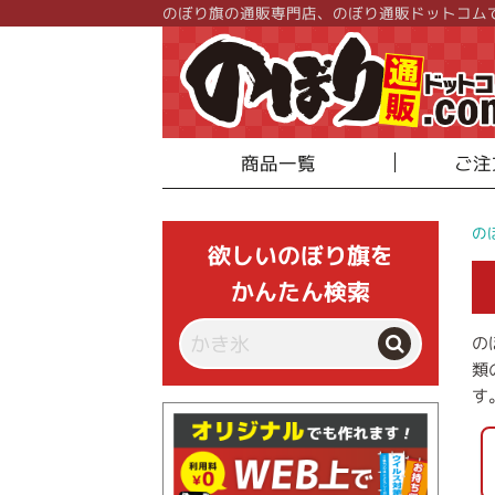
のぼり旗の通販専門店、のぼり通販ドットコム
商品一覧
ご注
の
欲しいのぼり旗を
かんたん検索
の
類
す