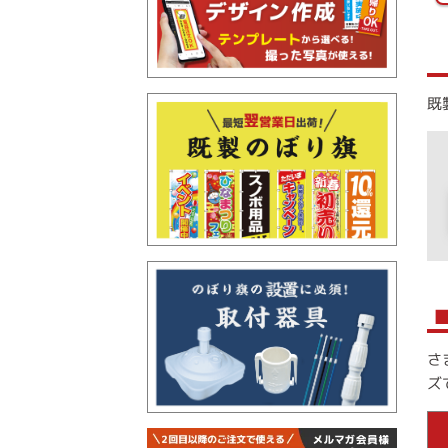
既
さ
ズ