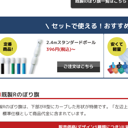
既製のぼり旗一覧はこちら
セットで使える！おすす
2.4mスタンダードポール
396円(税込)～
ご注文はこちら
■
既製Rのぼり旗
製Rのぼり旗は、下部がR型にカーブした形状が特徴です。「左辺上
、標準仕様として商品代金に含まれています。
販売価格(デザイン1種類につき)※末