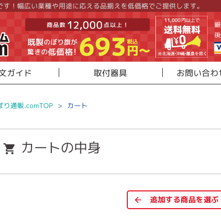
です！幅広い業種や用途に応える品揃えを低価格でご提供します。
文ガイド
取付器具
お問い合わ
ぼり通販.comTOP
>
カート
カートの中身
追加する商品を選ぶ
arrow_back