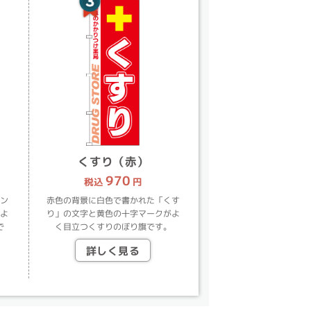
くすり（赤）
970
税込
円
ン
赤色の背景に白色で書かれた「くす
よ
り」の文字と黄色の十字マークがよ
で
く目立つくすりのぼり旗です。
詳しく見る