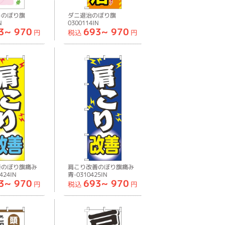
しのぼり旗
ダニ退治のぼり旗
N
0300114IN
3~
970
693~
970
円
税込
円
善のぼり旗痛み
肩こり改善のぼり旗痛み
424IN
青-0310425IN
3~
970
693~
970
円
税込
円