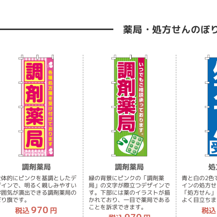
薬局・処方せんのぼ
調剤薬局
調剤薬局
処
全体的にピンクを基調としたデ
緑の背景にピンクの「調剤薬
青と白の2色
ザインで、明るく親しみやすい
局」の文字が際立つデザインで
インの処方せ
雰囲気が演出できる調剤薬局の
す。下部には薬のイラストが描
「処方せん」
ぼり旗です。
かれており、一目で薬局である
よく目立ちま
ことを訴求できます。
970
税込
円
税込