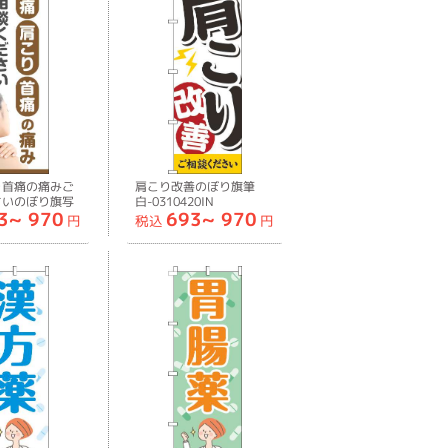
り首痛の痛みご
肩こり改善のぼり旗筆
さいのぼり旗写
白-0310420IN
3~
970
693~
970
0419IN
円
税込
円