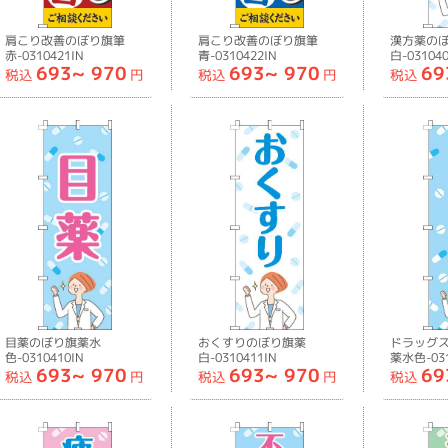
肩こり改善のぼり旗筆
肩こり改善のぼり旗筆
漢方薬の
赤-0310421IN
青-0310422IN
白-031040
693~
970
693~
970
69
税込
円
税込
円
税込
目薬のぼり旗薬水
おくすりのぼり旗薬
ドラッグ
色-0310410IN
白-0310411IN
薬水色-031
693~
970
693~
970
69
税込
円
税込
円
税込