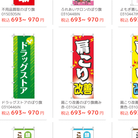
不用品買取のぼり旗
ふれあいサロンのぼり旗
よもぎ蒸
0150305IN
0310448IN
0310447I
693~
970
693~
970
69
税込
円
税込
円
税込
ドラッグストアのぼり旗
肩こり改善のぼり旗痛み
肩こり改
0310446IN
赤-0310423IN
黄色-0310
693~
970
693~
970
69
税込
円
税込
円
税込