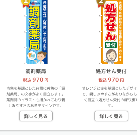
調剤薬局
処方せん受付
970
970
税込
円
税込
円
青色を基調とした背景に黄色の「調
オレンジと赤を基調としたデザイ
剤薬局」の文字がよく目立ちます。
で、親しみやすさがありながらも
薬剤師のイラストも描かれており親
く目立つ処方せん受付のぼり旗
しみやすさのあるデザインです。
す。
詳しく見る
詳しく見る