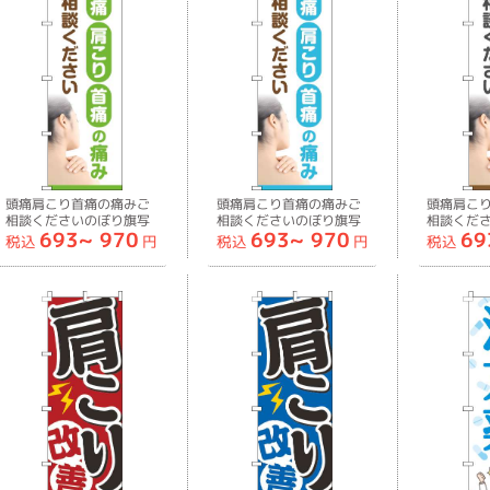
頭痛肩こり首痛の痛みご
頭痛肩こり首痛の痛みご
頭痛肩こ
相談くださいのぼり旗写
相談くださいのぼり旗写
相談くだ
693~
970
693~
970
69
真黄緑-0310417IN
真水色-0310418IN
真茶色-031
税込
円
税込
円
税込