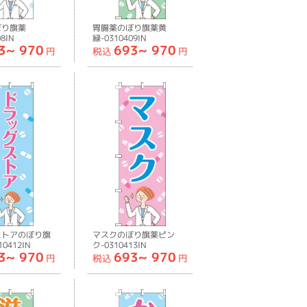
ぼり旗薬
胃腸薬のぼり旗薬黄
8IN
緑-0310409IN
3~
970
693~
970
円
税込
円
ストアのぼり旗
マスクのぼり旗薬ピン
0412IN
ク-0310413IN
3~
970
693~
970
円
税込
円