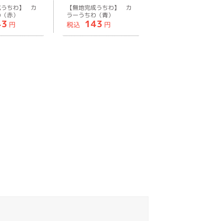
成うちわ】 カ
【無地完成うちわ】 カ
わ（赤）
ラーうちわ（青）
43
143
円
税込
円