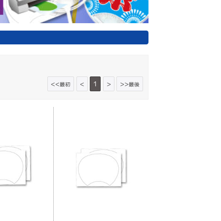
<<
<
1
>
>>
最初
最後