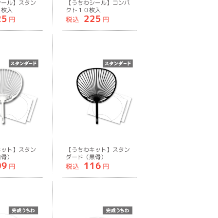
シール】スタン
【うちわシール】コンパ
０枚入
クト１０枚入
25
225
円
税込
円
キット】スタン
【うちわキット】スタン
白骨）
ダード（黒骨）
09
116
円
税込
円