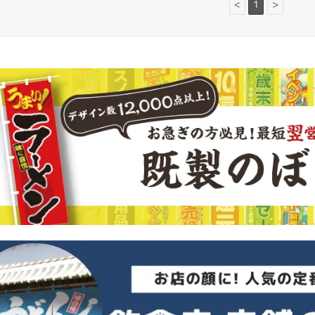
<
1
>