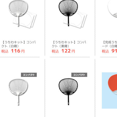
【うちわキット】コンパ
【うちわキット】コンパ
【完成う
クト（白骨）
クト（黒骨）
ード（白
116
122
9
税込
円
税込
円
税込