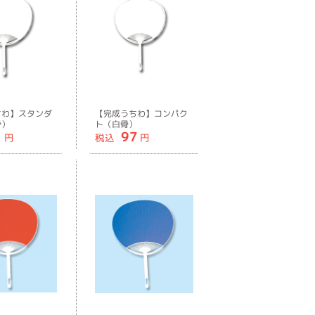
ちわ】スタンダ
【完成うちわ】コンパク
骨）
ト（白骨）
1
97
円
税込
円