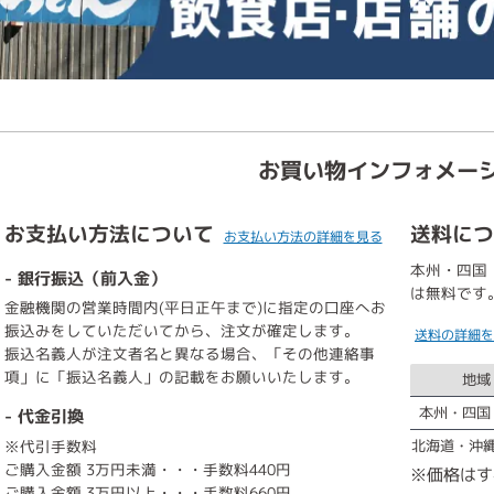
お買い物インフォメー
お支払い方法について
送料につ
お支払い方法の詳細を見る
本州・四国・
- 銀行振込（前入金）
は無料です
金融機関の営業時間内(平日正午まで)に指定の口座へお
振込みをしていただいてから、注文が確定します。
送料の詳細を
振込名義人が注文者名と異なる場合、「その他連絡事
項」に「振込名義人」の記載をお願いいたします。
地域
本州・四国
- 代金引換
※代引手数料
北海道・沖
ご購入金額 3万円未満・・・手数料440円
※価格はす
ご購入金額 3万円以上・・・手数料660円