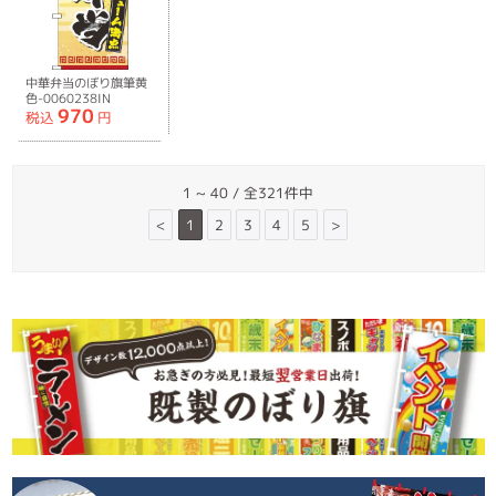
中華弁当のぼり旗筆黄
色-0060238IN
970
税込
円
1 ~ 40 / 全321件中
<
1
2
3
4
5
>