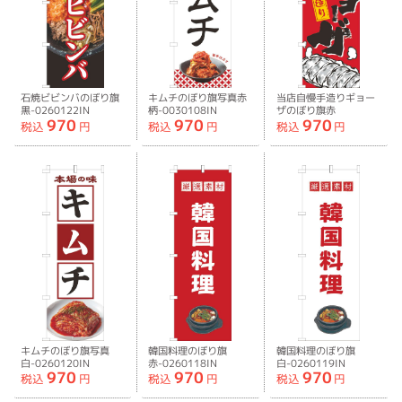
石焼ビビンバのぼり旗
キムチのぼり旗写真赤
当店自慢手造りギョー
黒-0260122IN
柄-0030108IN
ザのぼり旗赤
970
970
970
黄-0010441IN
税込
円
税込
円
税込
円
キムチのぼり旗写真
韓国料理のぼり旗
韓国料理のぼり旗
白-0260120IN
赤-0260118IN
白-0260119IN
970
970
970
税込
円
税込
円
税込
円