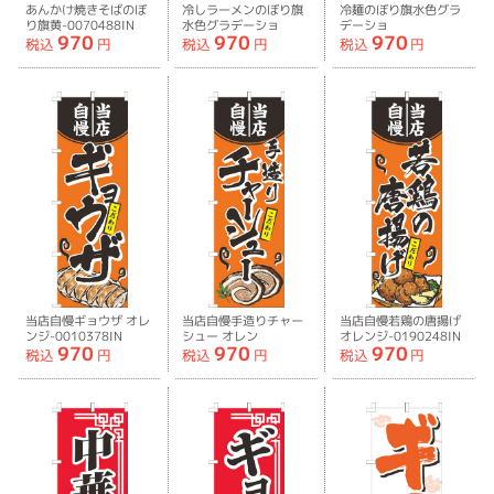
あんかけ焼きそばのぼ
冷しラーメンのぼり旗
冷麺のぼり旗水色グラ
り旗黄-0070488IN
水色グラデーショ
デーショ
970
970
970
ン-0010402IN
ン-0020195IN
税込
円
税込
円
税込
円
当店自慢ギョウザ オレ
当店自慢手造りチャー
当店自慢若鶏の唐揚げ
ンジ-0010378IN
シュー オレン
オレンジ-0190248IN
970
970
970
ジ-0010379IN
税込
円
税込
円
税込
円