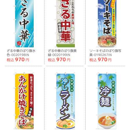
ざる中華のぼり旗水
ざる中華のぼり旗黄
ソーキそばのぼり旗写
色-0020198IN
緑-0020199IN
真-0190267IN
970
970
970
税込
円
税込
円
税込
円