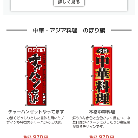
詳しく見る
中華・アジア料理 のぼり旗
チャーハンセットやってます
本格中華料理
力強くどっしりとした書体を用いたデ
鮮やかな赤色と金色がよく目立つ、中
ザインが特徴のチャーハンのぼり旗。
華料理のイメージにぴったりの高級感
があるデザインです。
970
970
税込
円
税込
円