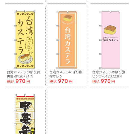
台湾カステラのぼり旗
台湾カステラのぼり旗
台湾カステラのぼり旗
黄色-0120721IN
枠オレン
ピンク-0120723IN
970
970
970
ジ-0120722IN
税込
円
税込
円
税込
円