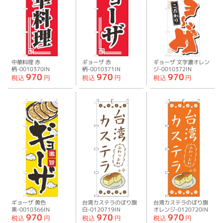
中華料理 赤
ギョーザ 赤
ギョーザ 文字濃オレン
柄-0010370IN
柄-0010371IN
ジ-0010372IN
970
970
970
税込
円
税込
円
税込
円
ギョーザ 黄色
台湾カステラのぼり旗
台湾カステラのぼり旗
黒-0010366IN
白-0120719IN
オレンジ-0120720IN
970
970
970
税込
円
税込
円
税込
円