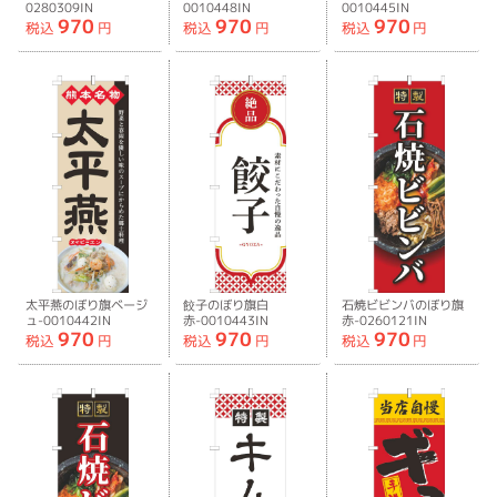
0280309IN
0010448IN
0010445IN
970
970
970
税込
円
税込
円
税込
円
太平燕のぼり旗ベージ
餃子のぼり旗白
石焼ビビンバのぼり旗
ュ-0010442IN
赤-0010443IN
赤-0260121IN
970
970
970
税込
円
税込
円
税込
円