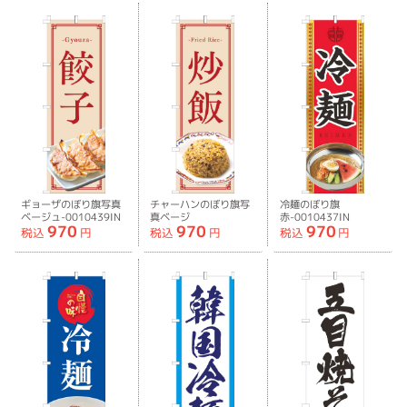
ギョーザのぼり旗写真
チャーハンのぼり旗写
冷麺のぼり旗
ベージュ-0010439IN
真ベージ
赤-0010437IN
970
970
970
ュ-0010440IN
税込
円
税込
円
税込
円