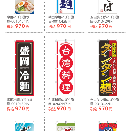
冷麺のぼり旗写
韓国冷麺のぼり旗
五目焼そばのぼり旗
真-0010434IN
白-0010428IN
白-0010429IN
970
970
970
税込
円
税込
円
税込
円
盛岡冷麺のぼり旗
台湾料理のぼり旗
タンタン麺のぼり旗
黒-0010430IN
赤-0260117IN
黒-0010422IN
970
970
970
税込
円
税込
円
税込
円