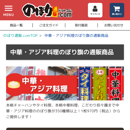
menu
MENU
マイページ
買い物かご
商品一覧
ご注文ガイド
取付器具
お問い合わせ
のぼり通販.comTOP
>
中華・アジア料理のぼり旗の通販商品
中華・アジア料理のぼり旗の通販商品
本格チャーハンやタイ料理、本格中華料理、こだわり担々麺まで中
華・アジア料理ののぼり旗が350種類以上！1枚970円（税込）から
ご提供します！