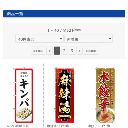
商品一覧
1 ~ 40 / 全321件中
<<
<
1
2
3
>
>>
最初
最後
キンパのぼり旗
麻辣湯のぼり旗
水餃子のぼり旗