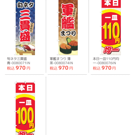
旬ネタ三貫盛
軍艦まつり 薄
本日一皿110円均
青-0080071IN
茶-0080074IN
一-0080076IN
970
970
970
税込
円
税込
円
税込
円