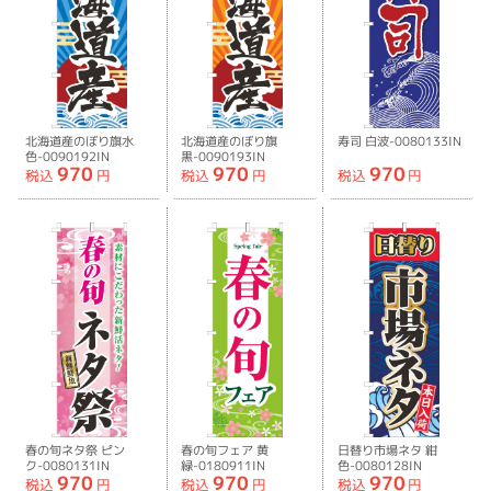
北海道産のぼり旗水
北海道産のぼり旗
寿司 白波-0080133IN
色-0090192IN
黒-0090193IN
970
970
970
税込
円
税込
円
税込
円
春の旬ネタ祭 ピン
春の旬フェア 黄
日替り市場ネタ 紺
ク-0080131IN
緑-0180911IN
色-0080128IN
970
970
970
税込
円
税込
円
税込
円