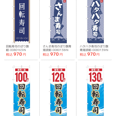
回転寿司のぼり旗
さんま寿司のぼり旗青
ハタハタ寿司のぼり旗
紺-0080163IN
海波紺-0080138IN
青海波紺-0080139IN
970
970
970
税込
円
税込
円
税込
円