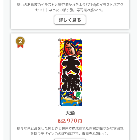
勢いのある波のイラストと筆で描かれたような牡蠣のイラストがアク
セントになったのぼり旗。寿司売れ筋No.1。
詳しく見る
大漁
970
税込
円
様々な色と形をした魚と赤と黄色で構成された背景が賑やかな雰囲気
を持つデザインののぼり旗です。寿司売れ筋No.2。