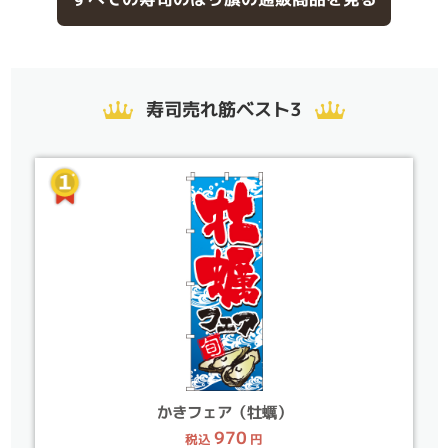
寿司売れ筋ベスト3
かきフェア（牡蠣）
970
税込
円