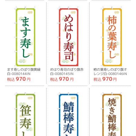
ます寿しのぼり旗黄緑
めはり寿司のぼり旗赤
柿の葉寿しのぼり旗オ
白-0080144IN
白-0080145IN
レンジ白-0080146IN
970
970
970
税込
円
税込
円
税込
円