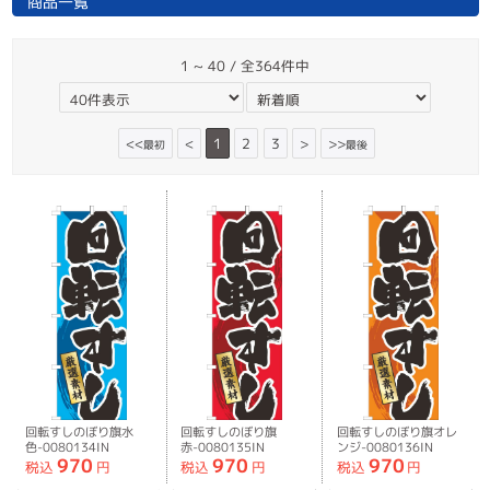
商品一覧
1 ~ 40 / 全364件中
<<
<
1
2
3
>
>>
最初
最後
回転すしのぼり旗水
回転すしのぼり旗
回転すしのぼり旗オレ
色-0080134IN
赤-0080135IN
ンジ-0080136IN
970
970
970
税込
円
税込
円
税込
円