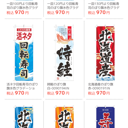
一皿100円より回転寿
一皿120円より回転寿
一皿130円より回転寿
司のぼり旗水色グラデ
司のぼり旗水色グラデ
司のぼり旗水色グラデ
970
970
970
ーション-0080140IN
ーション-0080141IN
ーション-0080142IN
税込
円
税込
円
税込
円
活ネタ回転寿司のぼり
時鮭のぼり旗
北海道産のぼり旗
旗水色グラデーショ
白-0090194IN
赤-0090191IN
970
970
970
ン-0080143IN
税込
円
税込
円
税込
円