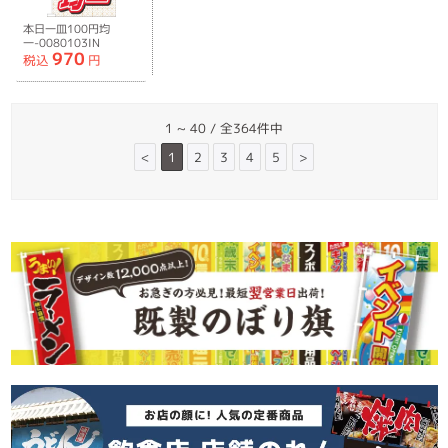
本日一皿100円均
一-0080103IN
970
税込
円
1 ~ 40 / 全364件中
<
1
2
3
4
5
>