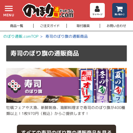
menu
MENU
マイページ
買い物かご
商品一覧
ご注文ガイド
取付器具
お問い合わせ
のぼり通販.comTOP
>
寿司のぼり旗の通販商品
寿司のぼり旗の通販商品
牡蠣フェアや大漁、新鮮刺身、海鮮料理まで寿司ののぼり旗が400種
類以上！1枚970円（税込）からご提供します！
すべての寿司のぼり旗の通販商品を見る