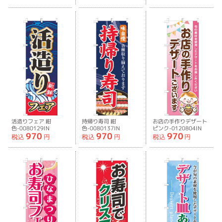
活造りフェア 紺
持帰り寿司 紺
お店の手作りデザート
色-0080129IN
色-0080137IN
ピンク-0120804IN
970
970
970
税込
円
税込
円
税込
円