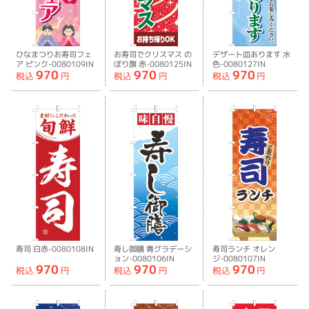
ひなまつりお寿司フェ
お寿司でクリスマス の
デザート皿あります 水
ア ピンク-0080109IN
ぼり旗 赤-0080125IN
色-0080127IN
970
970
970
税込
円
税込
円
税込
円
寿司 白赤-0080108IN
寿し御膳 青グラデーシ
寿司ランチ オレン
ョン-0080106IN
ジ-0080107IN
970
970
970
税込
円
税込
円
税込
円