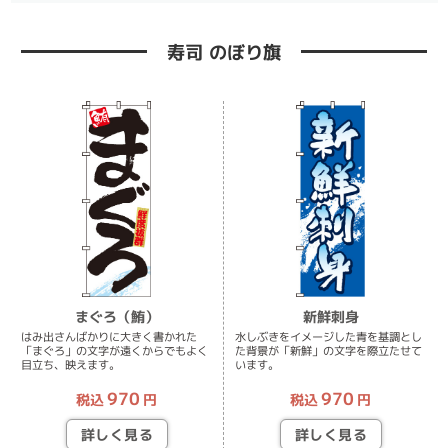
寿司 のぼり旗
まぐろ（鮪）
新鮮刺身
はみ出さんばかりに大きく書かれた
水しぶきをイメージした青を基調とし
「まぐろ」の文字が遠くからでもよく
た背景が「新鮮」の文字を際立たせて
目立ち、映えます。
います。
970
970
税込
円
税込
円
詳しく見る
詳しく見る