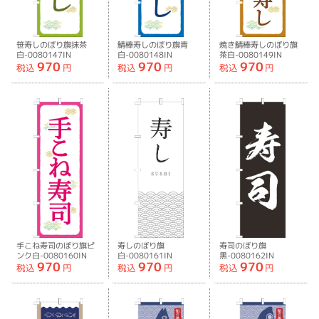
笹寿しのぼり旗抹茶
鯖棒寿しのぼり旗青
焼き鯖棒寿しのぼり旗
白-0080147IN
白-0080148IN
茶白-0080149IN
970
970
970
税込
円
税込
円
税込
円
手こね寿司のぼり旗ピ
寿しのぼり旗
寿司のぼり旗
ンク白-0080160IN
白-0080161IN
黒-0080162IN
970
970
970
税込
円
税込
円
税込
円