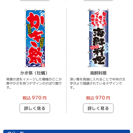
かき祭（牡蠣）
海鮮料理
背景の波をイメージした模様がどこか
深い青を両端に入れることで中央の文
爽やかさを持つデザインののぼり旗で
字がより強調されているデザインで
す。
す。
970
970
税込
円
税込
円
詳しく見る
詳しく見る