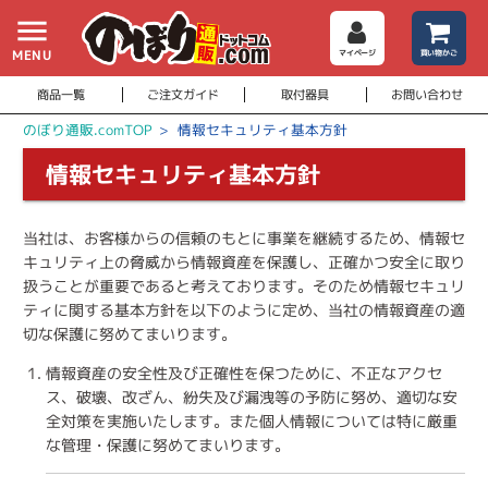
menu
MENU
マイページ
買い物かご
商品一覧
ご注文ガイド
取付器具
お問い合わせ
のぼり通販.comTOP
>
情報セキュリティ基本方針
情報セキュリティ基本方針
当社は、お客様からの信頼のもとに事業を継続するため、情報セ
キュリティ上の脅威から情報資産を保護し、正確かつ安全に取り
扱うことが重要であると考えております。そのため情報セキュリ
ティに関する基本方針を以下のように定め、当社の情報資産の適
切な保護に努めてまいります。
情報資産の安全性及び正確性を保つために、不正なアクセ
ス、破壊、改ざん、紛失及び漏洩等の予防に努め、適切な安
全対策を実施いたします。また個人情報については特に厳重
な管理・保護に努めてまいります。