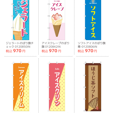
ジェラートのぼり旗チ
アイスクレープのぼり
ソフトアイスのぼり旗
ェック 0120850IN
旗 0120842IN
青-0120806IN
970
970
970
税込
円
税込
円
税込
円