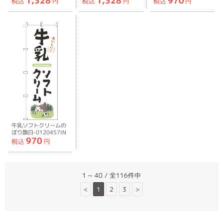
1,328
1,328
970
税込
円
税込
円
税込
円
牛乳ソフトクリームの
ぼり旗白-0120457IN
970
税込
円
1 ~ 40 / 全116件中
<
1
2
3
>