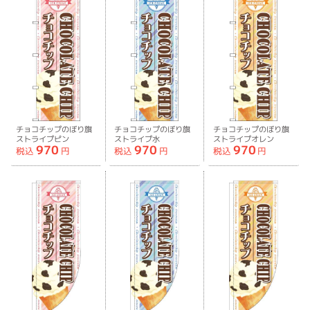
チョコチップのぼり旗
チョコチップのぼり旗
チョコチップのぼり旗
ストライプピン
ストライプ水
ストライプオレン
970
970
970
ク-0120648IN
色-0120649IN
ジ-0120650IN
税込
円
税込
円
税込
円