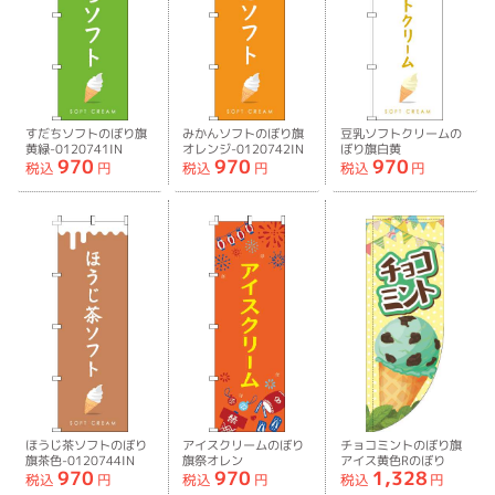
すだちソフトのぼり旗
みかんソフトのぼり旗
豆乳ソフトクリームの
黄緑-0120741IN
オレンジ-0120742IN
ぼり旗白黄
970
970
970
色-0120743IN
税込
円
税込
円
税込
円
ほうじ茶ソフトのぼり
アイスクリームのぼり
チョコミントのぼり旗
旗茶色-0120744IN
旗祭オレン
アイス黄色Rのぼり
970
970
1,328
ジ-0070415IN
旗-0120663RIN
税込
円
税込
円
税込
円