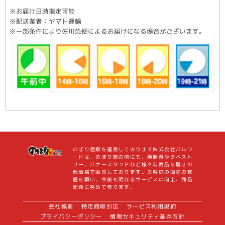
※お届け日時指定可能
※配送業者：ヤマト運輸
※一部条件により佐川急便によるお届けになる場合がございます。
のぼり通販を運営しております株式会社バルワ
ードは、のぼり旗の他にも、横断幕やタペスト
リー、バナースタンドなど様々な商品を驚きの
低価格で販売しております。お客様の商売の繁
盛を願い、今後も更なるサービスの向上、商品
開発に努めて参ります。
会社概要
特定商取引法
サービス利用規約
プライバシーポリシー
情報セキュリティ基本方針