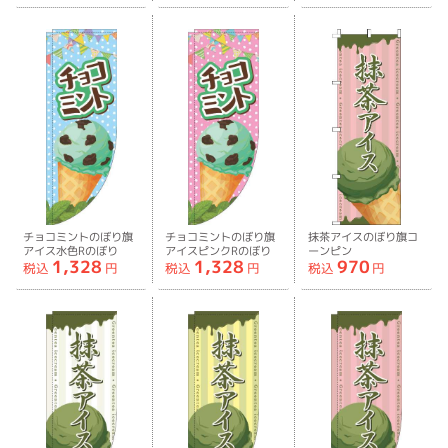
チョコミントのぼり旗
チョコミントのぼり旗
抹茶アイスのぼり旗コ
アイス水色Rのぼり
アイスピンクRのぼり
ーンピン
1,328
1,328
970
旗-0120664RIN
旗-0120665RIN
ク-0120656IN
税込
円
税込
円
税込
円