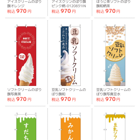
アイスクリームのぼり
アイスクリンのぼり旗
ほうじ茶ソフトのぼり
旗オレンジ
ピンク柄-0120831IN
旗和柄茶
970
970
970
柄-0120830IN
色-0120745IN
税込
円
税込
円
税込
円
ソフトクリームのぼり
豆乳ソフトクリームの
豆乳ソフトクリームの
旗写真英
ぼり旗和
ぼり旗写真豆水
970
970
970
字-0120746IN
白-0120739IN
色-0120740IN
税込
円
税込
円
税込
円