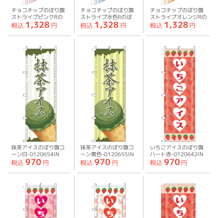
チョコチップのぼり旗
チョコチップのぼり旗
チョコチップのぼり旗
ストライプピンクRの
ストライプ水色Rのぼ
ストライプオレンジRの
1,328
1,328
1,328
ぼり旗-0120651RIN
り旗-0120652RIN
ぼり旗-0120653RIN
税込
円
税込
円
税込
円
抹茶アイスのぼり旗コ
抹茶アイスのぼり旗コ
いちごアイスのぼり旗
ーン白-0120654IN
ーン黄色-0120655IN
ハート赤-0120642IN
970
970
970
税込
円
税込
円
税込
円