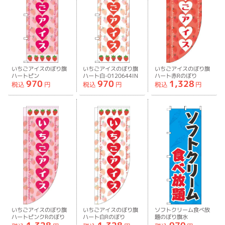
いちごアイスのぼり旗
いちごアイスのぼり旗
いちごアイスのぼり旗
ハートピン
ハート白-0120644IN
ハート赤Rのぼり
970
970
1,328
ク-0120643IN
旗-0120645RIN
税込
円
税込
円
税込
円
いちごアイスのぼり旗
いちごアイスのぼり旗
ソフトクリーム食べ放
ハートピンクRのぼり
ハート白Rのぼり
題のぼり旗水
旗-0120646RIN
旗-0120647RIN
色-0320201IN