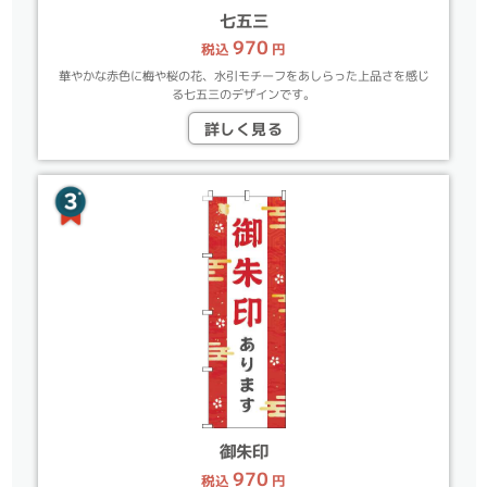
七五三
970
税込
円
華やかな赤色に梅や桜の花、水引モチーフをあしらった上品さを感じ
る七五三のデザインです。
詳しく見る
御朱印
970
税込
円