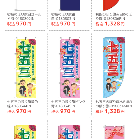
初詣のぼり旗白ゴール
初詣のぼり旗紺
初詣のぼり旗赤白Rのぼ
ド風-0180802IN
白-0180803IN
り旗-0180806RIN
970
970
1,328
税込
円
税込
円
税込
円
七五三のぼり旗黄色
七五三のぼり旗ピンク
七五三のぼり旗水色赤R
緑-0180344IN
青-0180345IN
のぼり旗-0180346RIN
970
970
1,328
税込
円
税込
円
税込
円