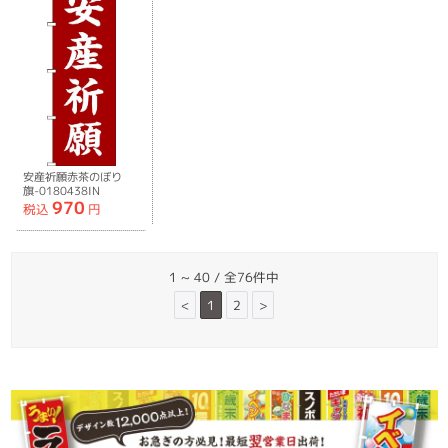
安産祈願赤茶のぼり
旗-0180438IN
970
税込
円
1 ~ 40 / 全76件中
<
1
2
>