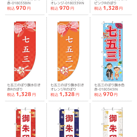
赤-0180338IN
オレンジ-0180339IN
ピンクRのぼり
970
970
1,328
旗-0180340RIN
税込
円
税込
円
税込
円
七五三のぼり旗水引き
七五三のぼり旗水引き
七五三のぼり旗水色
赤Rのぼり
オレンジRのぼり
赤-0180343IN
1,328
1,328
970
旗-0180341RIN
旗-0180342RIN
税込
円
税込
円
税込
円