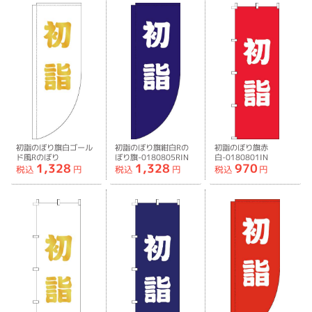
初詣のぼり旗白ゴール
初詣のぼり旗紺白Rの
初詣のぼり旗赤
ド風Rのぼり
ぼり旗-0180805RIN
白-0180801IN
1,328
1,328
970
旗-0180804RIN
税込
円
税込
円
税込
円