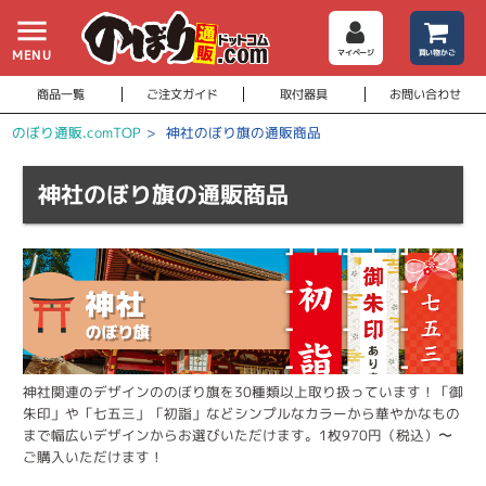
menu
MENU
マイページ
買い物かご
商品一覧
ご注文ガイド
取付器具
お問い合わせ
のぼり通販.comTOP
>
神社のぼり旗の通販商品
神社のぼり旗の通販商品
神社関連のデザインののぼり旗を30種類以上取り扱っています！「御
朱印」や「七五三」「初詣」などシンプルなカラーから華やかなもの
まで幅広いデザインからお選びいただけます。1枚970円（税込）〜
ご購入いただけます！