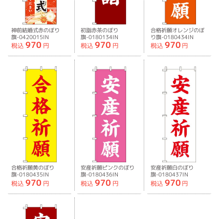
神前結婚式赤のぼり
初詣赤茶のぼり
合格祈願オレンジのぼ
旗-0420015IN
旗-0180134IN
り旗-0180434IN
970
970
970
税込
円
税込
円
税込
円
合格祈願黄のぼり
安産祈願ピンクのぼり
安産祈願白のぼり
旗-0180435IN
旗-0180436IN
旗-0180437IN
970
970
970
税込
円
税込
円
税込
円