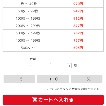
1枚
～
49枚
970円
50枚
～
99枚
947円
100枚
～
199枚
912円
200枚
～
299枚
877円
300枚
～
399枚
762円
400枚
～
499枚
727円
500枚
～
693円
数量
-
+
枚
＋5
＋10
＋50
こちらのボタンで数量を追加できます。
カートへ入れる