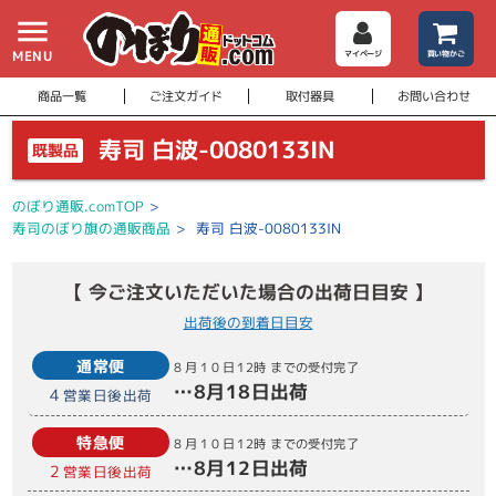
menu
MENU
マイページ
買い物かご
商品一覧
ご注文ガイド
取付器具
お問い合わせ
寿司 白波-0080133IN
既製品
のぼり通販.comTOP
>
寿司のぼり旗の通販商品
>
寿司 白波-0080133IN
【 今ご注文いただいた場合の出荷日目安 】
出荷後の到着日目安
通常便
8月10日
12時
までの受付完了
…
8月18日
出荷
4
営業日後出荷
特急便
8月10日
12時
までの受付完了
…
8月12日
出荷
2
営業日後出荷