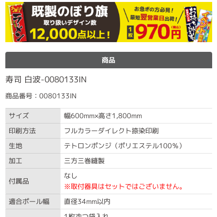
商品
寿司 白波-0080133IN
商品番号：0080133IN
サイズ
幅600mm×高さ1,800mm
印刷方法
フルカラーダイレクト捺染印刷
生地
テトロンポンジ（ポリエステル100％）
加工
三方三巻縫製
なし
付属品
※取付器具はセットではございません。
適合ポール幅
直径34mm以内
1枚ずつ袋入れ