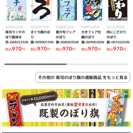
0040225IN
0090015IN
0080035IN
0090028IN
0010265IN
寿司ランチの
まぐろ鮪のぼ
夏の旬フェア
かきフェア牡
肉にこだわり
ぼり旗波水
り
のぼり
蠣のぼり
のぼり
色-0040225IN
旗-0090015IN
旗-0080035IN
旗-0090028IN
旗-0010265IN
970
970
970
970
970
税込
円
税込
円
税込
円
税込
円
税込
円
その他の 寿司のぼり旗の通販商品 をもっと見る