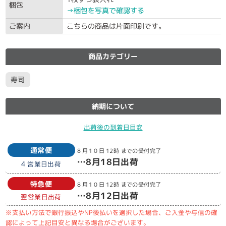
梱包
→梱包を写真で確認する
ご案内
こちらの商品は片面印刷です。
商品カテゴリー
寿司
納期について
出荷後の到着日目安
通常便
8月10日
12時
までの受付完了
…
8月18日
出荷
4
営業日出荷
特急便
8月10日
12時
までの受付完了
…
8月12日
出荷
翌営業日出荷
※支払い方法で銀行振込やNP後払いを選択した場合、ご入金や与信の確
認によって上記目安と異なる場合がございます。