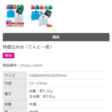
商品
特価注水台（てんとー君）
NEW
商品番号：chusui_stand
サイズ
H280×W350×D350mm
内径
22～25mm
自重：約1.2kg
重さ
注水時：約10kg
材質
PE製
色
全8色