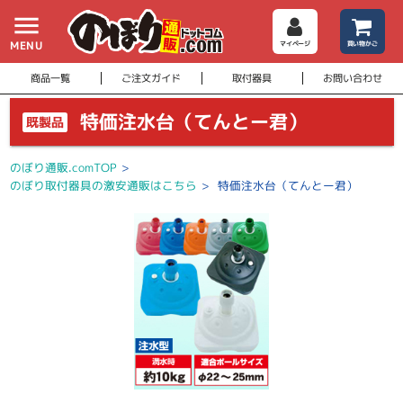
menu
MENU
マイページ
買い物かご
商品一覧
ご注文ガイド
取付器具
お問い合わせ
特価注水台（てんとー君）
既製品
のぼり通販.comTOP
>
のぼり取付器具の激安通販はこちら
>
特価注水台（てんとー君）