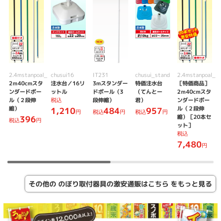
2.4mstanpoal_r
chusui16
IT231
chusui_stand
2.4mstanpoal_r
2ｍ40cmスタ
注水台／16リ
3mスタンダー
特価注水台
［特価商品］
ンダードポー
ットル
ドポール（3
（てんとー
2ｍ40cmスタ
ル（２段伸
税込
段伸縮）
君）
ンダードポー
縮）
ル（２段伸
1,210
484
957
円
税込
円
税込
円
縮）［20本セ
396
税込
円
ット］
税込
7,480
円
その他の のぼり取付器具の激安通販はこちら をもっと見る