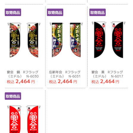
取寄商品
取寄商品
取寄商品
宴会 鍋 Rフラッグ
忘新年会 Rフラッグ
宴会 黒 Rフラッグ
（ミドル） N-6030
（ミドル） N-6031
（ミドル） N-6017
2,464
2,464
2,464
税込
円
税込
円
税込
円
取寄商品