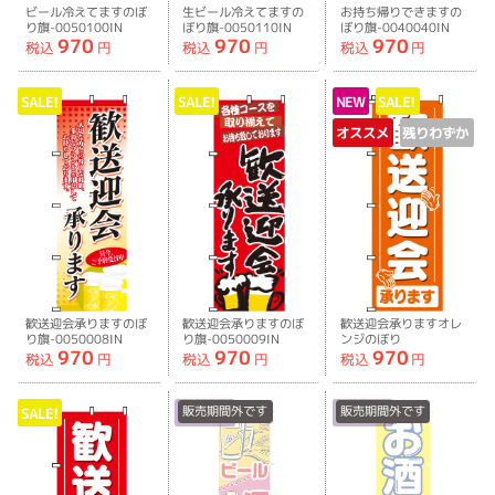
ビール冷えてますのぼ
生ビール冷えてますの
お持ち帰りできますの
り旗-0050100IN
ぼり旗-0050110IN
ぼり旗-0040040IN
970
970
970
税込
円
税込
円
税込
円
SALE!
SALE!
NEW
SALE!
オススメ
残りわずか
歓送迎会承りますのぼ
歓送迎会承りますのぼ
歓送迎会承りますオレ
り旗-0050008IN
り旗-0050009IN
ンジのぼり
970
970
970
旗-0050011IN
税込
円
税込
円
税込
円
販売期間外です
販売期間外です
SALE!
取寄商品
取寄商品