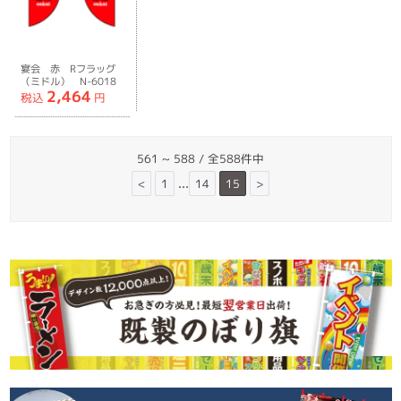
宴会 赤 Rフラッグ
（ミドル） N-6018
2,464
税込
円
561 ~ 588 / 全588件中
...
<
1
14
15
>