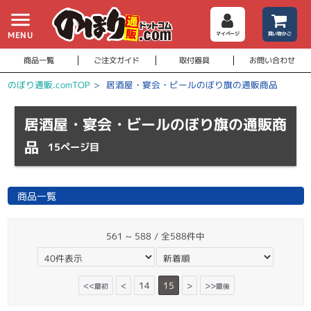
menu
MENU
マイページ
買い物かご
商品一覧
ご注文ガイド
取付器具
お問い合わせ
のぼり通販.comTOP
>
居酒屋・宴会・ビールのぼり旗の通販商品
居酒屋・宴会・ビールのぼり旗の通販商
品
15ページ目
商品一覧
561 ~ 588 / 全588件中
<<
<
14
15
>
>>
最初
最後