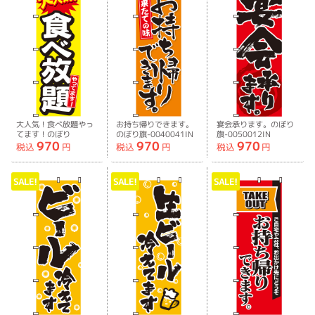
大人気！食べ放題やっ
お持ち帰りできます。
宴会承ります。のぼり
てます！のぼり
のぼり旗-0040041IN
旗-0050012IN
970
970
970
旗-0050030IN
税込
円
税込
円
税込
円
SALE!
SALE!
SALE!