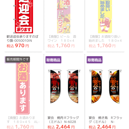
歓送迎会承りますのぼ
【廃盤】ビール 酒
【廃盤】お酒取り扱い
り旗-0050010IN
ワイン １８０×４
始めました １８０×４
970
1,760
1,760
５ AL-CA8-0456
５ AL-CA8-0794
税込
円
税込
円
税込
円
販売期間外です
取寄商品
取寄商品
取寄商品
【廃盤】お酒ありま
宴会 焼肉 Rフラッグ
宴会 焼き鳥 Rフラッ
す １８０×４５ AL-
（ミドル） N-6028
グ（ミドル） N-
1,760
2,464
2,464
CA8-0989
6029
税込
円
税込
円
税込
円