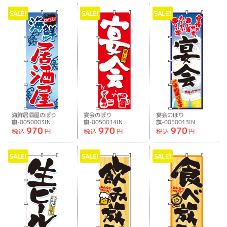
SALE!
SALE!
SALE!
海鮮居酒屋のぼり
宴会のぼり
宴会のぼり
旗-0050003IN
旗-0050014IN
旗-0050013IN
970
970
970
税込
円
税込
円
税込
円
SALE!
SALE!
SALE!