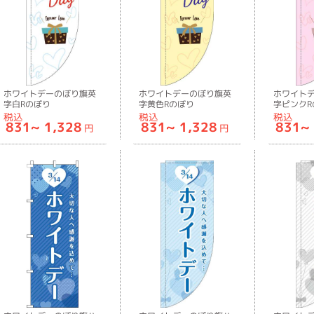
ホワイトデーのぼり旗英
ホワイトデーのぼり旗英
ホワイト
字白Rのぼり
字黄色Rのぼり
字ピンクR
旗-0180855RIN
旗-0180856RIN
旗-018085
税込
税込
税込
831~
1,328
831~
1,328
831~
円
円