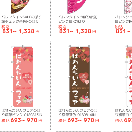
バレンタインSALEのぼり
バレンタインのぼり旗花
バレンタ
旗チェック茶色Rのぼり
ピンク白Rのぼり
白ピンクR
旗-0180824RIN
旗-0180810RIN
旗-018081
税込
税込
税込
831~
1,328
831~
1,328
831~
円
円
ばれんたいんフェアのぼ
ばれんたいんフェアのぼ
ばれんた
り旗筆ピンク-0180813IN
り旗筆茶色-0180814IN
り旗筆白-01
693~
970
693~
970
69
税込
円
税込
円
税込