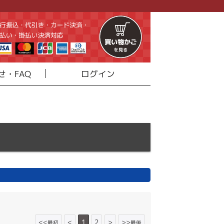
せ・FAQ
ログイン
<<
<
1
2
>
>>
最初
最後