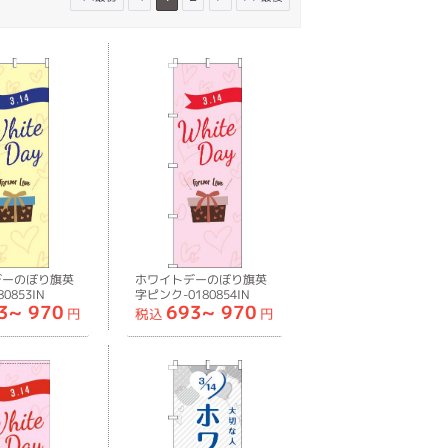
デーのぼり旗英
ホワイトデーのぼり旗英
0853IN
字ピンク-0180854IN
3~
970
693~
970
円
税込
円