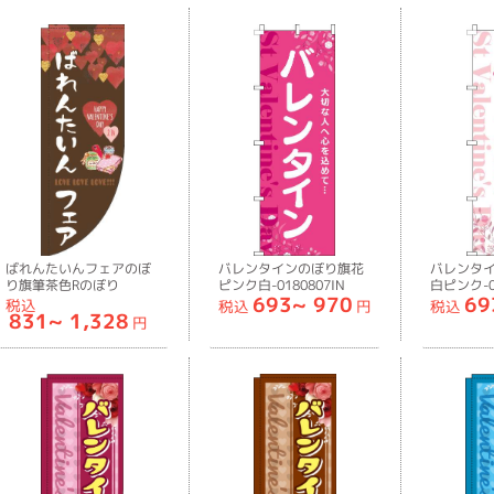
ばれんたいんフェアのぼ
バレンタインのぼり旗花
バレンタ
り旗筆茶色Rのぼり
ピンク白-0180807IN
白ピンク-01
693~
970
69
旗-0180817RIN
税込
税込
円
税込
831~
1,328
円