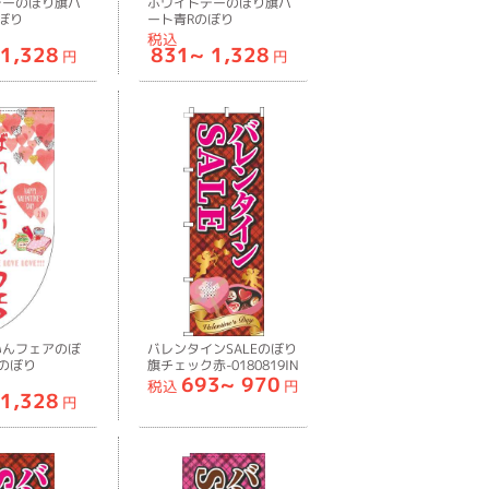
デーのぼり旗ハ
ホワイトデーのぼり旗ハ
ぼり
ート青Rのぼり
0RIN
旗-0180851RIN
税込
1,328
831~
1,328
円
円
いんフェアのぼ
バレンタインSALEのぼり
のぼり
旗チェック赤-0180819IN
693~
970
8RIN
税込
円
1,328
円