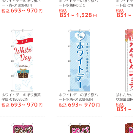
ホワイトデーのぼり旗ハ
ホワイトデーのぼり旗ハ
ホワイト
ート青-0180848IN
ート水色Rのぼり
ート白Rの
693~
970
旗-0180849RIN
旗-018085
税込
税込
税込
円
831~
1,328
831~
円
ホワイトデーのぼり旗英
ホワイトデーのぼり旗ハ
ばれんた
字白-0180852IN
ート水色-0180846IN
り旗筆白R
693~
970
693~
970
旗-018081
税込
税込
円
税込
円
831~