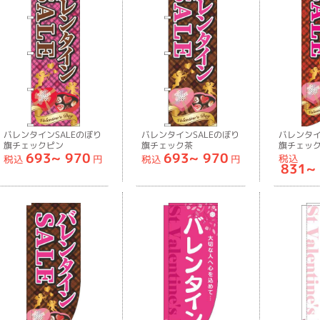
バレンタインSALEのぼり
バレンタインSALEのぼり
バレンタイ
旗チェックピン
旗チェック茶
旗チェック
693~
970
693~
970
ク-0180820IN
色-0180821IN
旗-018082
税込
税込
円
税込
円
831~