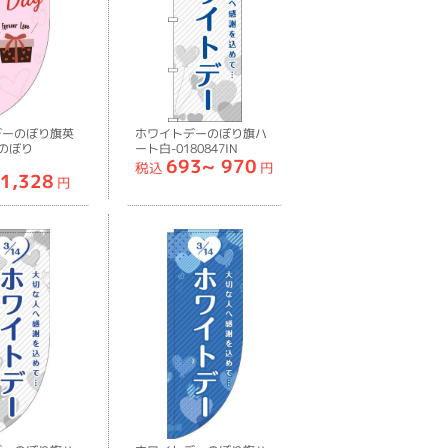
デーのぼり旗英
ホワイトデーのぼり旗ハ
のぼり
ート白-0180847IN
693~
970
7RIN
税込
円
1,328
円