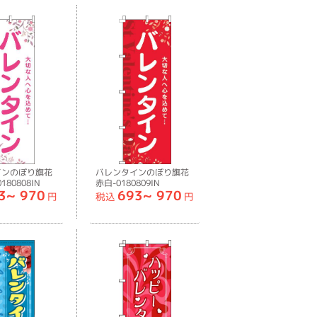
インのぼり旗花
バレンタインのぼり旗花
80808IN
赤白-0180809IN
3~
970
693~
970
円
税込
円