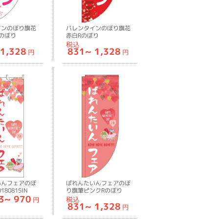
インのぼり旗花
バレンタインのぼり旗花
のぼり
赤白Rのぼり
1RIN
旗-0180812RIN
税込
1,328
831~
1,328
円
円
いんフェアのぼ
ばれんたいんフェアのぼ
80815IN
り旗筆ピンクRのぼり
3~
970
旗-0180816RIN
税込
円
831~
1,328
円