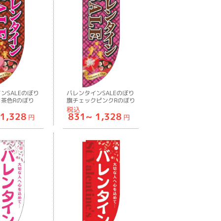
ンSALEのぼり
バレンタインSALEのぼり
茶色Rのぼり
旗チェックピンクRのぼり
2RIN
旗-0180823RIN
税込
1,328
831~
1,328
円
円