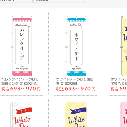
バレンタインデーのぼり
ホワイトデーのぼり旗白
ホワイト
旗白ピンク-0180924IN
青-0180925IN
字黄色-018
693~
970
693~
970
69
税込
円
税込
円
税込