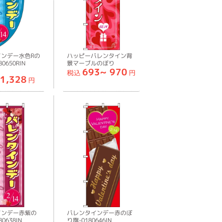
インデー水色Rの
ハッピーバレンタイン背
0650RIN
景マーブルのぼり
693~
970
旗-0180654IN
税込
円
1,328
円
インデー赤紫の
バレンタインデー赤のぼ
0638IN
り旗-0180646IN