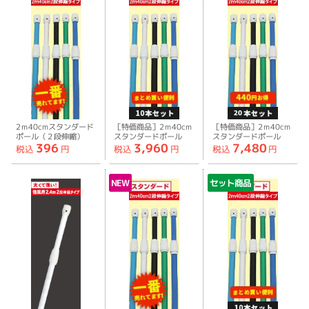
2ｍ40cmスタンダード
［特価商品］2ｍ40cm
［特価商品］2ｍ40cm
ポール（２段伸縮）
スタンダードポール
スタンダードポール
396
3,960
7,480
（２段伸縮）［10本セ
（２段伸縮）［20本セ
税込
円
税込
円
税込
円
ット］
ット］
NEW
セット商品