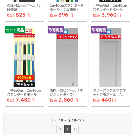
強風用2.4ｍポール（2
2ｍ40cmスタンダード
［特価商品］2ｍ40cm
段伸縮）
ポール（２段伸縮）
スタンダードポール
825
396
3,960
（２段伸縮）［10本セ
税込
円
税込
円
税込
円
ット］
セット商品
取寄商品
取寄商品
［特価商品］2ｍ40cm
店内用塩ビポール（マ
フリーアングルマグネ
スタンダードポール
グネットタイプ）
ット専用ポール AL-
7,480
2,860
440
（２段伸縮）［20本セ
AL-KM8-0010
RD8-0011
税込
円
税込
円
税込
円
ット］
1 ~ 18 / 全18件中
<
1
>