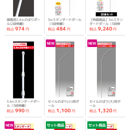
強風用2.4ｍのぼりポー
3mスタンダードポール
［特価商品］3mスタン
ル(2段伸縮)
（3段伸縮）
ダードポール（3段伸
974
484
9,240
縮）［20本セット］
税込
円
税込
円
税込
円
NEW
NEW
3.4mスタンダードポー
セイルのぼり(小)用ポ
セイルのぼり(大)用ポ
ル（3段伸縮）
ール
ール
990
1,100
1,320
税込
円
税込
円
税込
円
NEW
セット商品
セット商品