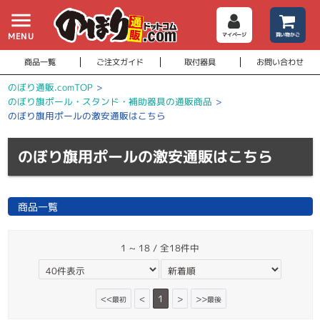
menu
MENU
マイページ
買い物かご
商品一覧
ご注文ガイド
取付器具
お問い合わせ
のぼり通販.comTOP
>
のぼり旗ポール・スタンド・補助器具の通販商品
>
のぼり旗用ポールの激安通販はこちら
のぼり旗用ポールの激安通販はこちら
商品一覧
1 ~ 18 / 全18件中
<<
<
1
>
>>
最初
最後