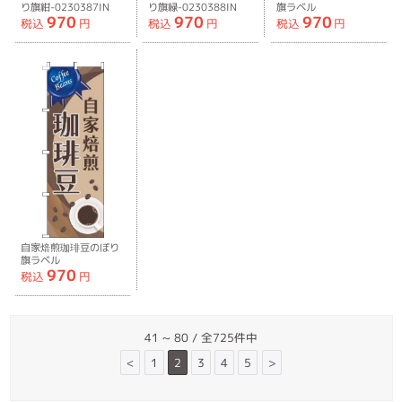
り旗紺-0230387IN
り旗緑-0230388IN
旗ラベル
970
970
970
赤-0230389IN
税込
円
税込
円
税込
円
自家焙煎珈琲豆のぼり
旗ラベル
970
青-0230390IN
税込
円
41 ~ 80 / 全725件中
<
1
2
3
4
5
>