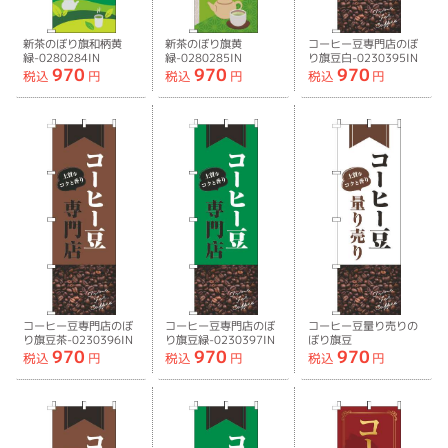
新茶のぼり旗和柄黄
新茶のぼり旗黄
コーヒー豆専門店のぼ
緑-0280284IN
緑-0280285IN
り旗豆白-0230395IN
970
970
970
税込
円
税込
円
税込
円
コーヒー豆専門店のぼ
コーヒー豆専門店のぼ
コーヒー豆量り売りの
り旗豆茶-0230396IN
り旗豆緑-0230397IN
ぼり旗豆
970
970
970
白-0230398IN
税込
円
税込
円
税込
円