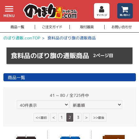
menu
MENU
マイページ
買い物かご
商品一覧
ご注文ガイド
取付器具
お問い合わせ
のぼり通販.comTOP
>
食料品のぼり旗の通販商品
食料品のぼり旗の通販商品
2ページ目
商品一覧
41 ~ 80 / 全725件中
<<
<
1
2
3
>
>>
最初
最後