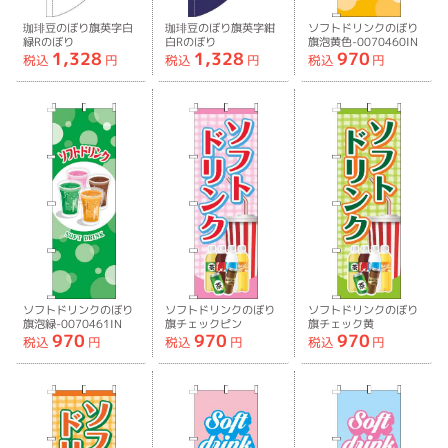
珈琲豆のぼり旗英字白
珈琲豆のぼり旗英字紺
ソフトドリンクのぼり
緑Rのぼり
白Rのぼり
旗泡黄色-0070460IN
1,328
1,328
970
旗-0230415RIN
旗-0230416RIN
税込
円
税込
円
税込
円
ソフトドリンクのぼり
ソフトドリンクのぼり
ソフトドリンクのぼり
旗泡緑-0070461IN
旗チェックピン
旗チェック黄
970
970
970
ク-0070462IN
緑-0070463IN
税込
円
税込
円
税込
円