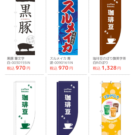
黒豚 筆文字
スルメイカ 青
珈琲豆のぼり旗英字茶
白-0030155IN
波-0090161IN
白Rのぼり
970
970
1,328
旗-0230414RIN
税込
円
税込
円
税込
円