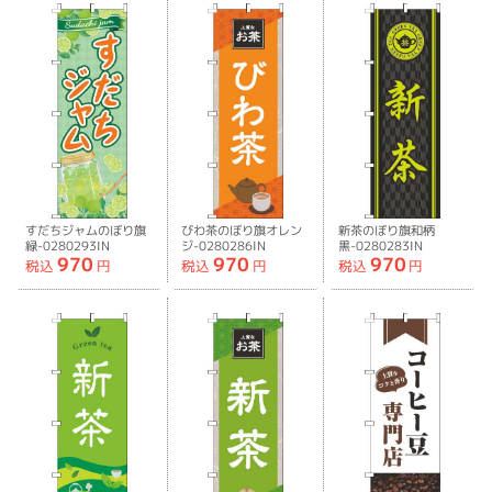
すだちジャムのぼり旗
びわ茶のぼり旗オレン
新茶のぼり旗和柄
緑-0280293IN
ジ-0280286IN
黒-0280283IN
970
970
970
税込
円
税込
円
税込
円