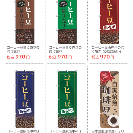
コーヒー豆量り売りの
コーヒー豆量り売りの
コーヒー豆販売中のぼ
ぼり旗豆
ぼり旗豆
り旗赤-0230386IN
970
970
970
茶-0230399IN
緑-0230400IN
税込
円
税込
円
税込
円
コーヒー豆販売中のぼ
コーヒー豆販売中のぼ
自家焙煎珈琲豆のぼり