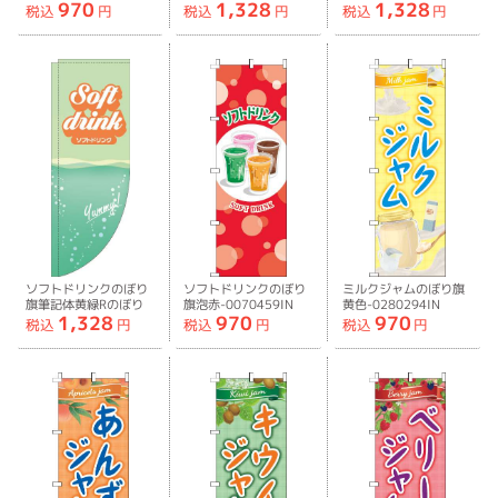
970
1,328
1,328
緑-0070455IN
り旗-0070456RIN
旗-0070457RIN
税込
円
税込
円
税込
円
ソフトドリンクのぼり
ソフトドリンクのぼり
ミルクジャムのぼり旗
旗筆記体黄緑Rのぼり
旗泡赤-0070459IN
黄色-0280294IN
1,328
970
970
旗-0070458RIN
税込
円
税込
円
税込
円