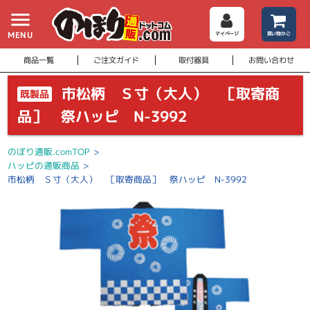
menu
MENU
マイページ
買い物かご
商品一覧
ご注文ガイド
取付器具
お問い合わせ
市松柄 Ｓ寸（大人） ［取寄商
既製品
品］ 祭ハッピ N-3992
のぼり通販.comTOP
>
ハッピの通販商品
>
市松柄 Ｓ寸（大人） ［取寄商品］ 祭ハッピ N-3992