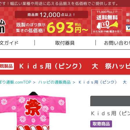
です！幅広い業種や用途に応える品揃えを低価格でご提供します。
文ガイド
取付器具
お問い合わ
Ｋｉｄｓ用（ピンク） 大 祭ハッピ 
既製品
ぼり通販.comTOP
>
ハッピの通販商品
>
Ｋｉｄｓ用（ピンク） 大 祭
Ｋｉｄｓ用（ピン
取寄商品