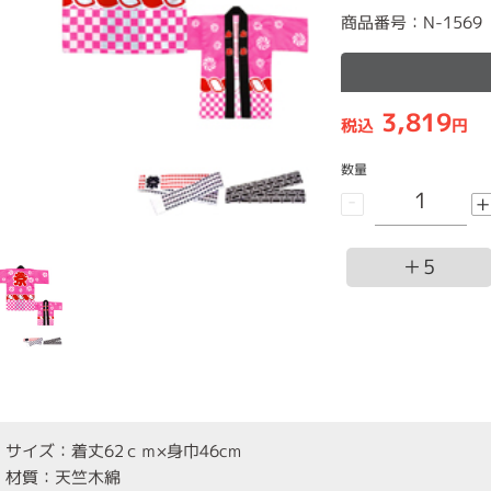
商品番号：N-1569
3,819
税込
円
数量
-
+
＋5
サイズ：着丈62ｃｍ×身巾46cm
材質：天竺木綿