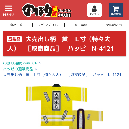
menu
MENU
マイページ
買い物かご
商品一覧
ご注文ガイド
取付器具
お問い合わせ
大売出し柄 黄 Ｌ寸（特々大
既製品
人） ［取寄商品］ ハッピ N-4121
のぼり通販.comTOP
>
ハッピの通販商品
>
大売出し柄 黄 Ｌ寸（特々大人） ［取寄商品］ ハッピ N-4121