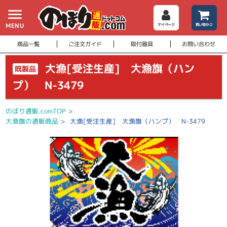
menu
MENU
マイページ
買い物かご
商品一覧
ご注文ガイド
取付器具
お問い合わせ
大漁[受注生産] 大漁旗（ハン
既製品
プ） N-3479
のぼり通販.comTOP
>
大漁旗の通販商品
>
大漁[受注生産] 大漁旗（ハンプ） N-3479