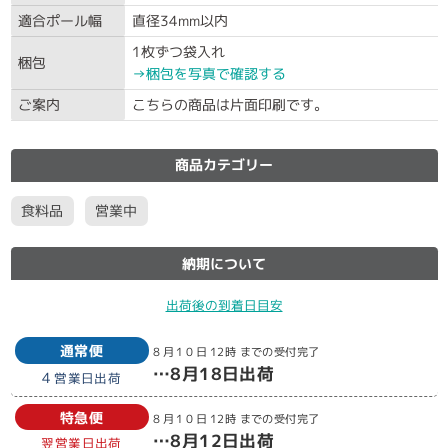
適合ポール幅
直径34mm以内
1枚ずつ袋入れ
梱包
→梱包を写真で確認する
ご案内
こちらの商品は片面印刷です。
商品カテゴリー
食料品
営業中
納期について
出荷後の到着日目安
通常便
8月10日
12時
までの受付完了
…
8月18日
出荷
4
営業日出荷
特急便
8月10日
12時
までの受付完了
…
8月12日
出荷
翌営業日出荷