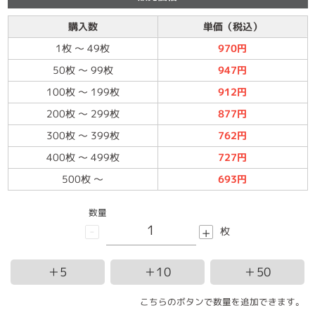
購入数
単価（税込）
1枚
～
49枚
970円
50枚
～
99枚
947円
100枚
～
199枚
912円
200枚
～
299枚
877円
300枚
～
399枚
762円
400枚
～
499枚
727円
500枚
～
693円
数量
-
+
枚
＋5
＋10
＋50
こちらのボタンで数量を追加できます。