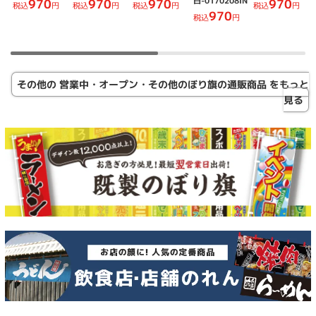
白-0170208IN
970
970
970
970
税込
円
税込
円
税込
円
税込
円
970
税込
円
その他の 営業中・オープン・その他のぼり旗の通販商品 をもっと
見る