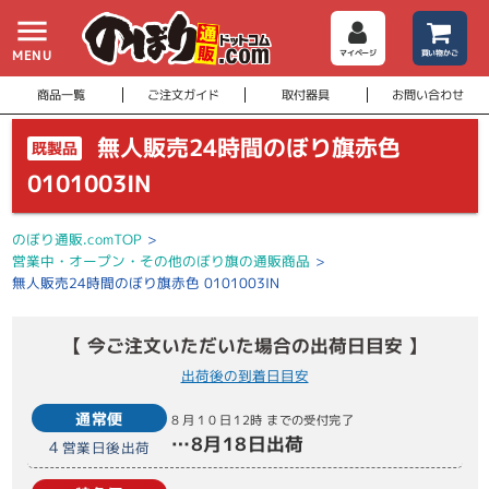
menu
MENU
マイページ
買い物かご
商品一覧
ご注文ガイド
取付器具
お問い合わせ
無人販売24時間のぼり旗赤色
既製品
0101003IN
のぼり通販.comTOP
>
営業中・オープン・その他のぼり旗の通販商品
>
無人販売24時間のぼり旗赤色 0101003IN
【 今ご注文いただいた場合の出荷日目安 】
出荷後の到着日目安
通常便
8月10日
12時
までの受付完了
…
8月18日
出荷
4
営業日後出荷