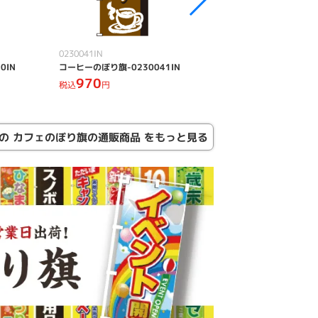
0230041IN
0230326IN
0IN
コーヒーのぼり旗-0230041IN
ハンバーガーのぼり
970
赤-0230326IN
税込
円
970
税込
円
の カフェのぼり旗の通販商品 をもっと見る