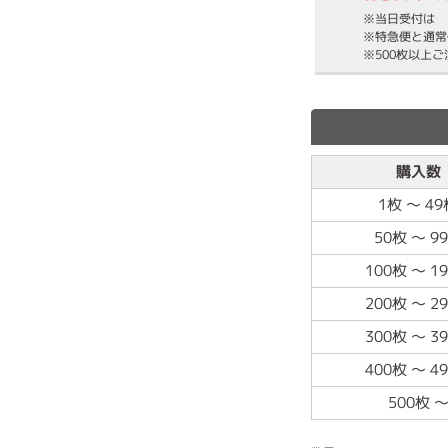
※当日受付は
※特急便と通常
※500枚以上
購入数
1枚
～
49
50枚
～
9
100枚
～
1
200枚
～
2
300枚
～
3
400枚
～
4
500枚