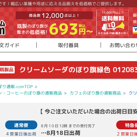
です！幅広い業種や用途に応える品揃えを低価格でご提供します。
文ガイド
取付器具
お問い合わ
クリームソーダのぼり旗緑色 012083
既製品
ぼり通販.comTOP
>
ン・コーヒーのぼり旗の通販商品
>
カフェのぼり旗の通販商品
>
クリ
【 今ご注文いただいた場合の出荷日目安
通常便
特急
8月10日
12時
までの受付完了
…
8月18日
出荷
4
2
営業日後出荷
営業日