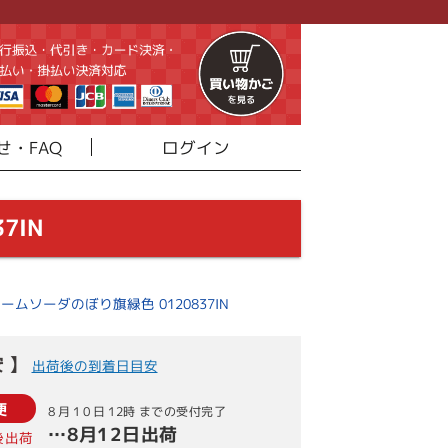
せ・FAQ
ログイン
7IN
ームソーダのぼり旗緑色 0120837IN
 】
出荷後の到着日目安
便
8月10日
12時
までの受付完了
…
8月12日
出荷
後出荷