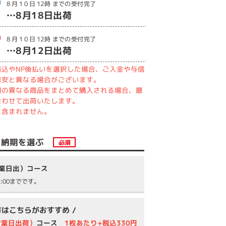
8月10日
12時
までの受付完了
…
8月18日
出荷
8月10日
12時
までの受付完了
…
8月12日
出荷
込やNP後払いを選択した場合、ご入金や与信
目安と異なる場合がございます。
期の異なる商品をまとめて購入される場合、最
合わせて出荷いたします。
に含まれません。
納期を選ぶ
必須
営業日出）コース
:00までです。
方はこちらがおすすめ /
営業日出荷）
コース
1枚あたり+税込330円