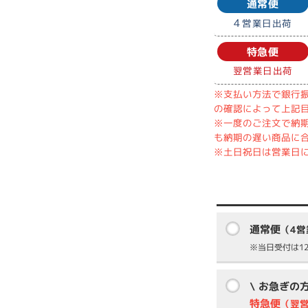
通常便
4
営業日出荷
特急便
翌営業日出荷
※支払い方法で銀行振
の確認によって上記
※一度のご注文で納
も納期の遅い商品に
※土日祝日は営業日
通常便
（4
※当日受付は12
\ お急ぎの
特急便
（翌