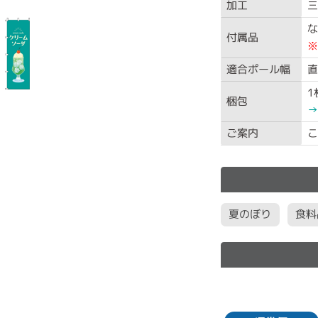
加工
三
な
付属品
※
適合ポール幅
直
1
梱包
→
ご案内
こ
夏のぼり
食料