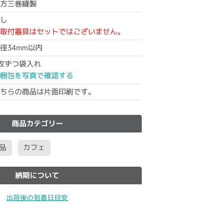
方三巻縫製
し
取付器具はセットではございません。
径34mm以内
枚ずつ袋入れ
梱包を写真で確認する
ちらの商品は片面印刷です。
商品カテゴリー
品
カフェ
納期について
出荷後の到着日目安