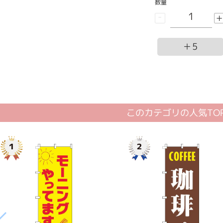
数量
-
+
＋5
このカテゴリの人気TOP