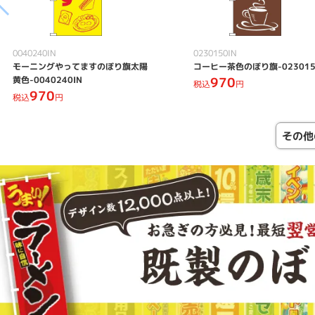
0040240IN
0230150IN
モーニングやってますのぼり旗太陽
コーヒー茶色のぼり旗-023015
黄色-0040240IN
970
税込
円
970
税込
円
その他