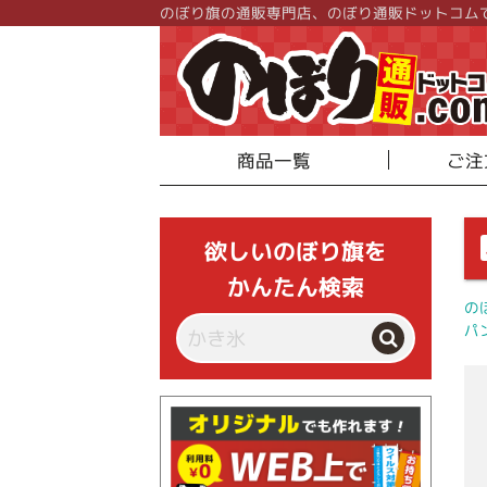
のぼり旗の通販専門店、のぼり通販ドットコム
商品一覧
ご注
欲しいのぼり旗を
かんたん検索
の
パ