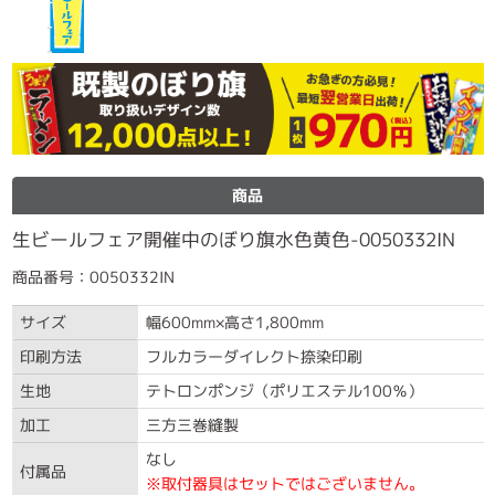
商品
生ビールフェア開催中のぼり旗水色黄色-0050332IN
商品番号：0050332IN
サイズ
幅600mm×高さ1,800mm
印刷方法
フルカラーダイレクト捺染印刷
生地
テトロンポンジ（ポリエステル100％）
加工
三方三巻縫製
なし
付属品
※取付器具はセットではございません。