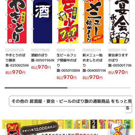
0250025IN
0050196IN
0050108IN
0040051IN
0050017IN
やきとりのぼ
酒紺のぼり
生ビールフェ
新メニュー始
宴会承ります
り旗赤
旗-0050196IN
ア開催中のぼ
めましたのぼ
のぼり
黒-0250025IN
り
り
旗-0050017IN
970
税込
円
旗-0050108IN
旗-0040051IN
970
970
税込
円
税込
円
970
970
税込
円
税込
円
その他の 居酒屋・宴会・ビールのぼり旗の通販商品 をもっと見
る