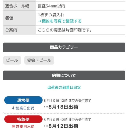
適合ポール幅
直径34mm以内
1枚ずつ袋入れ
梱包
→梱包を写真で確認する
ご案内
こちらの商品は片面印刷です。
商品カテゴリー
ビール
宴会・ビール
納期について
出荷後の到着日目安
通常便
8月10日
12時
までの受付完了
…
8月18日
出荷
4
営業日出荷
特急便
8月10日
12時
までの受付完了
…
8月12日
出荷
翌営業日出荷