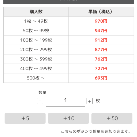
購入数
単価（税込）
1枚
～
49枚
970円
50枚
～
99枚
947円
100枚
～
199枚
912円
200枚
～
299枚
877円
300枚
～
399枚
762円
400枚
～
499枚
727円
500枚
～
693円
数量
-
+
枚
＋5
＋10
＋50
こちらのボタンで数量を追加できます。