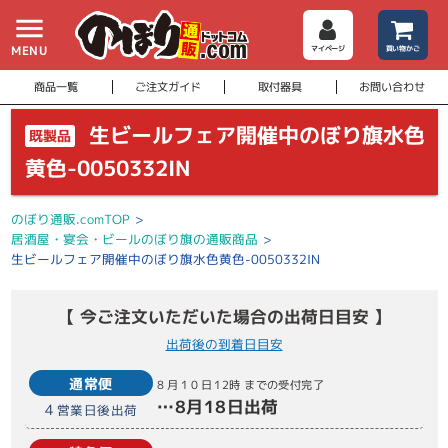
menu
MENU
マイページ
買い物かご
商品一覧
ご注文ガイド
取付器具
お問い合わせ
生ビールフェア開催中のぼり旗水色
既製品
黄色-0050332IN
のぼり通販.comTOP
>
居酒屋・宴会・ビールのぼり旗の通販商品
>
生ビールフェア開催中のぼり旗水色黄色-0050332IN
【 今ご注文いただいた場合の出荷日目安 】
出荷後の到着日目安
通常便
8月10日
12時
までの受付完了
…
8月18日
出荷
4
営業日後出荷