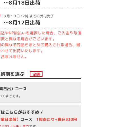
…
8月18日
出荷
8月10日
12時
までの受付完了
…
8月12日
出荷
込やNP後払いを選択した場合、ご入金や与信
目安と異なる場合がございます。
期の異なる商品をまとめて購入される場合、最
合わせて出荷いたします。
に含まれません。
納期を選ぶ
必須
営業日出）コース
:00までです。
方はこちらがおすすめ /
営業日出荷）
コース
1枚あたり+税込330円
12:00（正午）まで
です。