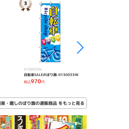
0130033IN
0130301IN
自転車SALEのぼり旗-0130033IN
天然温泉のぼり旗-01
970
970
税込
円
税込
円
娯楽・癒しのぼり旗の通販商品 をもっと見る