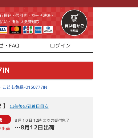
せ・FAQ
ログイン
IN
こども黄緑-0130777IN
 】
出荷後の到着日目安
便
8月10日
12時
までの受付完了
…
8月12日
出荷
後出荷