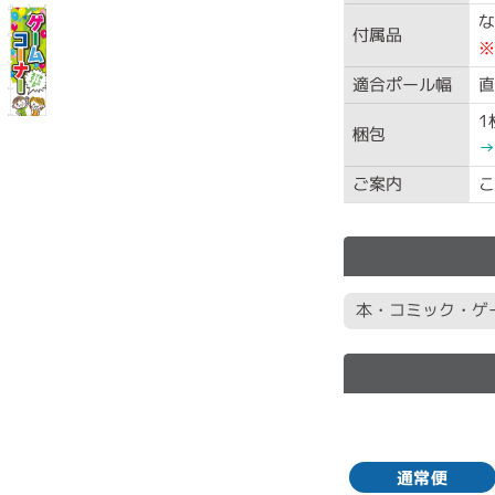
な
付属品
※
適合ポール幅
直
1
梱包
→
ご案内
こ
本・コミック・ゲ
通常便