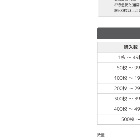
※特急便と通常
※500枚以上
購入数
1枚
～
49
50枚
～
9
100枚
～
1
200枚
～
2
300枚
～
3
400枚
～
4
500枚
数量