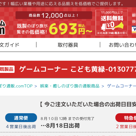
です！幅広い業種や用途に応える品揃えを低価格でご提供します。
文ガイド
取付器具
お問い合わ
ゲームコーナー こども黄緑-0130777
既製品
ぼり通販.comTOP
>
娯楽・癒しのぼり旗の通販商品
>
ゲームコーナー 
【 今ご注文いただいた場合の出荷日目安
通常便
特急
8月10日
12時
までの受付完了
…
8月18日
出荷
4
2
営業日後出荷
営業日