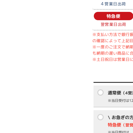
4
営業日出荷
特急便
翌営業日出荷
※支払い方法で銀行振
の確認によって上記
※一度のご注文で納
も納期の遅い商品に
※土日祝日は営業日
通常便
（4
※当日受付は12
\ お急ぎの
特急便
（翌
※当日受付は