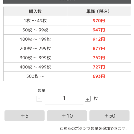
購入数
単価（税込）
1枚
～
49枚
970円
50枚
～
99枚
947円
100枚
～
199枚
912円
200枚
～
299枚
877円
300枚
～
399枚
762円
400枚
～
499枚
727円
500枚
～
693円
数量
-
+
枚
＋5
＋10
＋50
こちらのボタンで数量を追加できます。