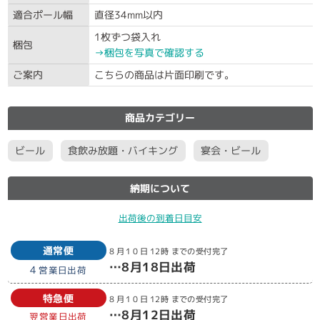
適合ポール幅
直径34mm以内
1枚ずつ袋入れ
梱包
→梱包を写真で確認する
ご案内
こちらの商品は片面印刷です。
商品カテゴリー
ビール
食飲み放題・バイキング
宴会・ビール
納期について
出荷後の到着日目安
通常便
8月10日
12時
までの受付完了
…
8月18日
出荷
4
営業日出荷
特急便
8月10日
12時
までの受付完了
…
8月12日
出荷
翌営業日出荷