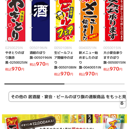
0250025IN
0050196IN
0050108IN
0040051IN
0050015IN
やきとりのぼ
酒紺のぼり
生ビールフェ
新メニュー始
大小宴会承り
り旗赤
旗-0050196IN
ア開催中のぼ
めましたのぼ
ますのぼり
黒-0250025IN
り
り
旗-0050015IN
970
税込
円
旗-0050108IN
旗-0040051IN
970
970
税込
円
税込
円
970
970
税込
円
税込
円
その他の 居酒屋・宴会・ビールのぼり旗の通販商品 をもっと見
る