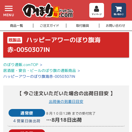
menu
MENU
マイページ
買い物かご
商品一覧
ご注文ガイド
取付器具
お問い合わせ
ハッピーアワーのぼり旗海
既製品
赤-0050307IN
のぼり通販.comTOP
>
居酒屋・宴会・ビールのぼり旗の通販商品
>
ハッピーアワーのぼり旗海赤-0050307IN
【 今ご注文いただいた場合の出荷日目安 】
出荷後の到着日目安
通常便
8月10日
12時
までの受付完了
…
8月18日
出荷
4
営業日後出荷