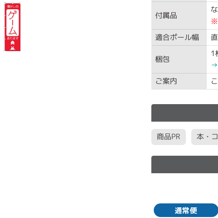
な
付属品
※
適合ポール幅
直
1
梱包
→
ご案内
こ
商品PR
本・
通常便