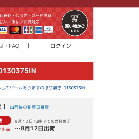
せ・FAQ
ログイン
30375IN
しのゲームありますのぼり旗赤-0130375IN
 】
出荷後の到着日目安
便
8月10日
12時
までの受付完了
…
8月12日
出荷
後出荷