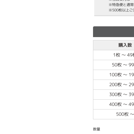
※特急便と通常
※500枚以上
購入数
1枚
～
49
50枚
～
9
100枚
～
1
200枚
～
2
300枚
～
3
400枚
～
4
500枚
数量