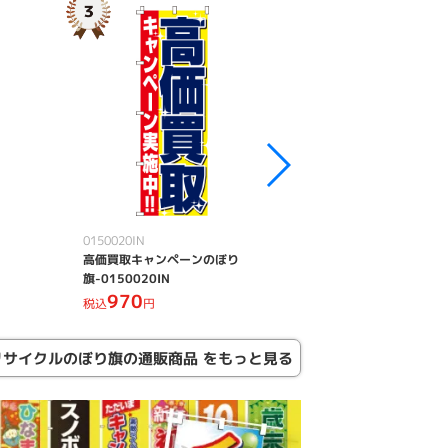
0150020IN
0150001IN
高価買取キャンペーンのぼり
金・プラチナ高価買
旗-0150020IN
旗-0150001IN
970
970
税込
円
税込
円
リサイクルのぼり旗の通販商品 をもっと見る