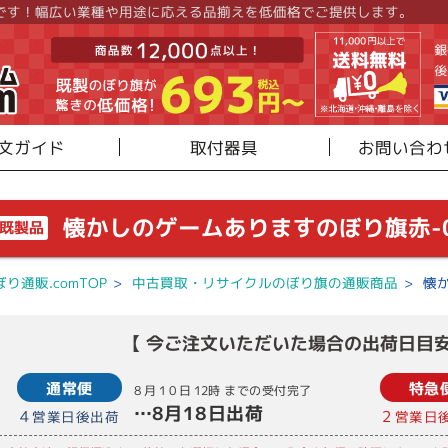
です！幅広い業種や用途に応える品揃えを低価格でご提供します。
文ガイド
取付器具
お問い合わ
懐かしのゲームありますのぼり旗赤-01
既製品
ぼり通販.comTOP
>
中古買取・リサイクルのぼり旗の通販商品
>
懐か
【 今ご注文いただいた場合の出荷日目安
通常便
特急
8月10日
12時
までの受付完了
…
8月18日
出荷
4
2
営業日後出荷
営業日