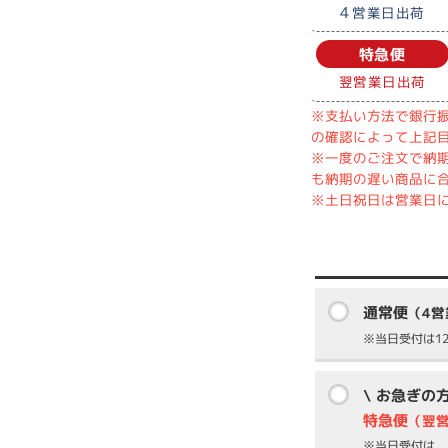
4
営業日出荷
特急便
翌営業日出荷
※支払い方法で銀行振
の確認によって上記
※一度のご注文で納
も納期の遅い商品に
※土日祝日は営業日
通常便
（4
※当日受付は12
\ お急ぎの
特急便
（翌
※当日受付は