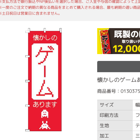
※支払方法で銀行振込やNP後払いを選択した場合、ご入金や与信の確認によって上
※一度のご注文で納期の異なる商品をまとめて購入される場合、最も納期の遅い商
※土日祝日は営業日に含まれません。
懐かしのゲームあり
商品番号：0130375
サイズ
幅
印刷方法
フ
生地
テ
加工
三