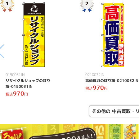
0150031IN
0210032IN
リサイクルショップのぼり
高価買取のぼり旗-0210032IN
旗-0150031IN
970
税込
円
970
税込
円
その他の 中古買取・