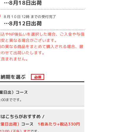
…
8月18日
出荷
8月10日
12時
までの受付完了
…
8月12日
出荷
込やNP後払いを選択した場合、ご入金や与信
目安と異なる場合がございます。
期の異なる商品をまとめて購入される場合、最
合わせて出荷いたします。
に含まれません。
納期を選ぶ
必須
営業日出）コース
:00までです。
方はこちらがおすすめ /
営業日出荷）
コース
1枚あたり+税込330円
12:00（正午）まで
です。