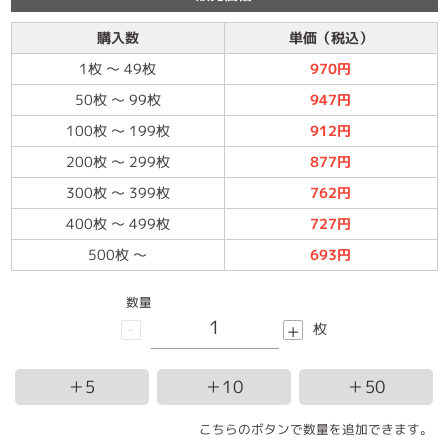
購入数
単価（税込）
1枚
～
49枚
970円
50枚
～
99枚
947円
100枚
～
199枚
912円
200枚
～
299枚
877円
300枚
～
399枚
762円
400枚
～
499枚
727円
500枚
～
693円
数量
-
+
枚
＋5
＋10
＋50
こちらのボタンで数量を追加できます。