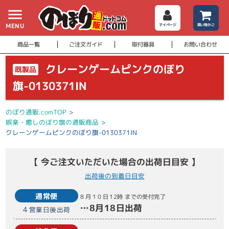
menu
MENU
マイページ
買い物かご
商品一覧
ご注文ガイド
取付器具
お問い合わせ
クレーンゲームピンクのぼり
既製品
旗-0130371IN
のぼり通販.comTOP
>
娯楽・癒しのぼり旗の通販商品
>
クレーンゲームピンクのぼり旗-0130371IN
【 今ご注文いただいた場合の出荷日目安 】
出荷後の到着日目安
通常便
8月10日
12時
までの受付完了
…
8月18日
出荷
4
営業日後出荷