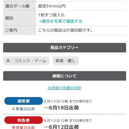
適合ポール幅
直径34mm以内
1枚ずつ袋入れ
梱包
→梱包を写真で確認する
ご案内
こちらの商品は片面印刷です。
商品カテゴリー
本・コミック・ゲーム
娯楽・癒し
納期について
出荷後の到着日目安
通常便
8月10日
12時
までの受付完了
…
8月18日
出荷
4
営業日出荷
特急便
8月10日
12時
までの受付完了
…
8月12日
出荷
翌営業日出荷