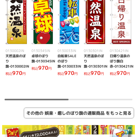
0130002IN
0130345IN
0130033IN
0130301IN
0130421IN
天然温泉のぼ
卓球のぼり
自転車SALE
天然温泉のぼ
日帰り温泉の
り
旗-0130345IN
のぼり
り
ぼり旗白
旗-0130002IN
旗-0130033IN
旗-0130301IN
赤-0130421IN
970
税込
円
970
970
970
970
税込
円
税込
円
税込
円
税込
円
その他の 娯楽・癒しのぼり旗の通販商品 をもっと見る