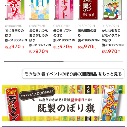
0180049IN
0180712IN
0180021IN
0180697IN
0180692IN
さくら祭りの
父の日いつも
母の日ギフト
記念撮影のぼ
かしわもちこ
ぼり
ありがとうの
のぼり
り
どもイラスト
旗-0180049IN
ぼり
旗-0180021IN
旗-0180697IN
のぼり
旗-0180712IN
旗-0180692IN
970
970
970
税込
円
税込
円
税込
円
970
970
税込
円
税込
円
その他の 春イベントのぼり旗の通販商品 をもっと見る