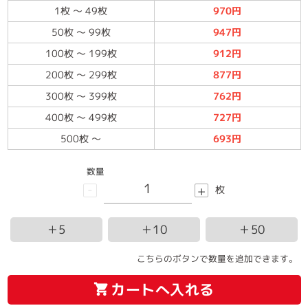
1枚
～
49枚
970円
50枚
～
99枚
947円
100枚
～
199枚
912円
200枚
～
299枚
877円
300枚
～
399枚
762円
400枚
～
499枚
727円
500枚
～
693円
数量
-
+
枚
＋5
＋10
＋50
こちらのボタンで数量を追加できます。
カートへ入れる