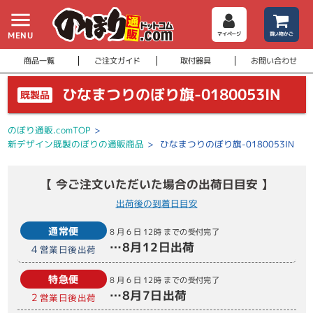
menu
MENU
マイページ
買い物かご
商品一覧
ご注文ガイド
取付器具
お問い合わせ
ひなまつりのぼり旗-0180053IN
既製品
のぼり通販.comTOP
>
新デザイン既製のぼりの通販商品
>
ひなまつりのぼり旗-0180053IN
【 今ご注文いただいた場合の出荷日目安 】
出荷後の到着日目安
通常便
8月6日
12時
までの受付完了
…
8月12日
出荷
4
営業日後出荷
特急便
8月6日
12時
までの受付完了
…
8月7日
出荷
2
営業日後出荷