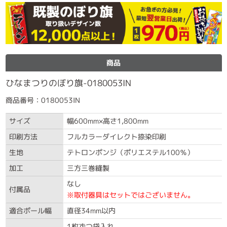
商品
ひなまつりのぼり旗-0180053IN
商品番号：0180053IN
サイズ
幅600mm×高さ1,800mm
印刷方法
フルカラーダイレクト捺染印刷
生地
テトロンポンジ（ポリエステル100％）
加工
三方三巻縫製
なし
付属品
※取付器具はセットではございません。
適合ポール幅
直径34mm以内
1枚ずつ袋入れ