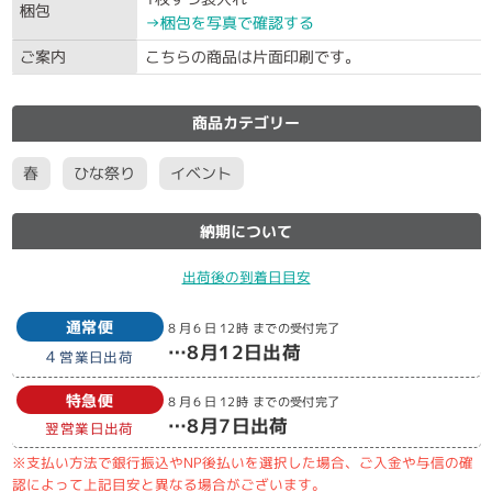
梱包
→梱包を写真で確認する
ご案内
こちらの商品は片面印刷です。
商品カテゴリー
春
ひな祭り
イベント
納期について
出荷後の到着日目安
通常便
8月6日
12時
までの受付完了
…
8月12日
出荷
4
営業日出荷
特急便
8月6日
12時
までの受付完了
…
8月7日
出荷
翌営業日出荷
※支払い方法で銀行振込やNP後払いを選択した場合、ご入金や与信の確
認によって上記目安と異なる場合がございます。