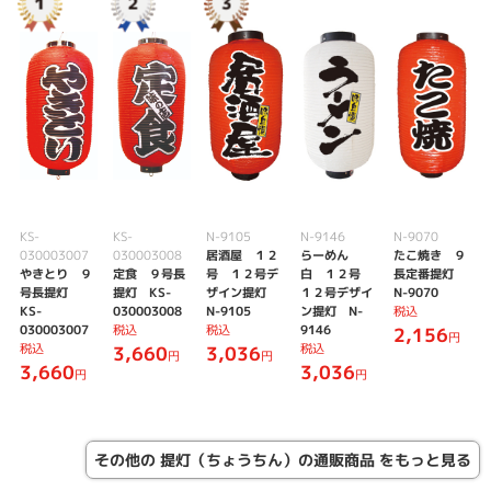
KS-
KS-
N-9105
N-9146
N-9070
030003007
030003008
居酒屋 １２
らーめん
たこ焼き ９
やきとり ９
定食 ９号長
号 １２号デ
白 １２号
長定番提灯
号長提灯
提灯 KS-
ザイン提灯
１２号デザイ
N-9070
KS-
030003008
N-9105
ン提灯 N-
税込
030003007
税込
税込
9146
2,156
円
税込
税込
3,660
3,036
円
円
3,660
3,036
円
円
その他の 提灯（ちょうちん）の通販商品 をもっと見る