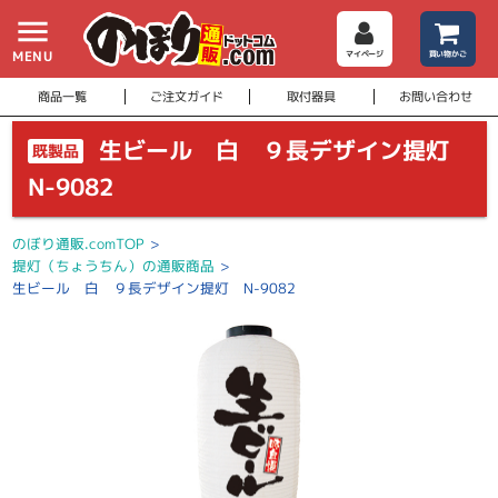
menu
MENU
マイページ
買い物かご
商品一覧
ご注文ガイド
取付器具
お問い合わせ
生ビール 白 ９長デザイン提灯
既製品
N-9082
のぼり通販.comTOP
>
提灯（ちょうちん）の通販商品
>
生ビール 白 ９長デザイン提灯 N-9082