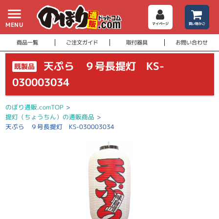
menu
MENU
マイページ
買い物かご
商品一覧
ご注文ガイド
取付器具
お問い合わせ
天ぷら ９号長提灯 KS-
既製品
030003034
のぼり通販.comTOP
>
提灯（ちょうちん）の通販商品
>
天ぷら ９号長提灯 KS-030003034