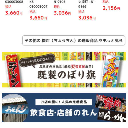
030003008
KS-
N-9105
ン提灯 N-
税込
税込
030003007
税込
9146
2,156
円
税込
税込
3,660
3,036
円
円
3,660
3,036
円
円
その他の 提灯（ちょうちん）の通販商品 をもっと見る