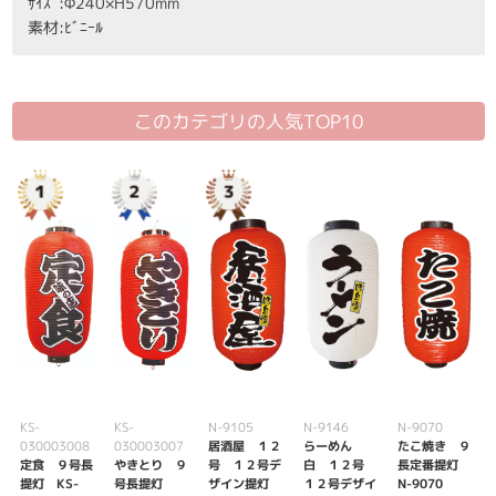
ｻｲｽﾞ:Φ240×H570mm
素材:ﾋﾞﾆｰﾙ
このカテゴリの人気TOP10
KS-
KS-
N-9105
N-9146
N-9070
030003008
030003007
居酒屋 １２
らーめん
たこ焼き ９
定食 ９号長
やきとり ９
号 １２号デ
白 １２号
長定番提灯
提灯 KS-
号長提灯
ザイン提灯
１２号デザイ
N-9070